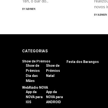
18h, o Bar do...
realizo
novos i
BY
ADMIN
BY
ADMIN
CATEGORIAS
Show de Prêmios
Festa dos Barangos
Show de
Show de
Prêmios
Prêmios
Dia das
Natal
Mães
WebRádio NOVA
App da
App da
NOVA para
NOVA para
IOS
ANDROID