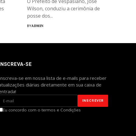
ta
O Prefeito de Vespasiano, José
es
Wilson, conduziu a cerimônia de
posse dos...
BY
ADMIN
INSCREVA-SE
Inscreva-se em nossa lista de e-mails para receber
atualizações diárias diretamente em sua caixa de
entrada!
Eu concordo com o termos e Condições