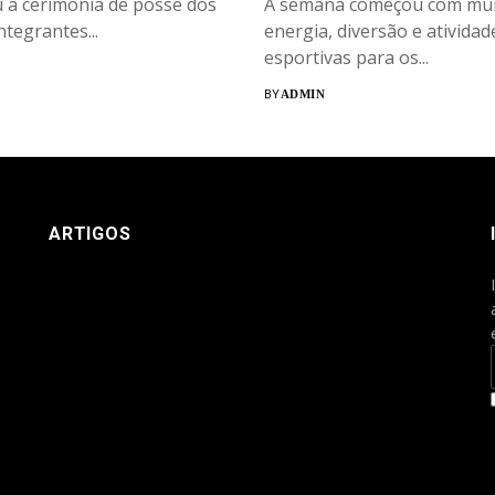
u a cerimônia de posse dos
A semana começou com mui
ntegrantes...
energia, diversão e atividad
esportivas para os...
BY
ADMIN
ARTIGOS