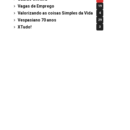
Vagas de Emprego
19
Valorizando as coisas Simples da Vida
4
Vespasiano 70 anos
29
XTudo!
3