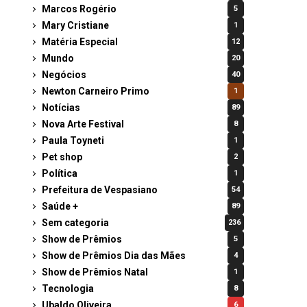
Marcos Rogério
5
Mary Cristiane
1
Matéria Especial
12
Mundo
20
Negócios
40
Newton Carneiro Primo
1
Notícias
89
Nova Arte Festival
8
Paula Toyneti
1
Pet shop
2
Política
1
Prefeitura de Vespasiano
54
Saúde +
89
Sem categoria
236
Show de Prêmios
5
Show de Prêmios Dia das Mães
4
Show de Prêmios Natal
1
Tecnologia
8
Ubaldo Oliveira
6