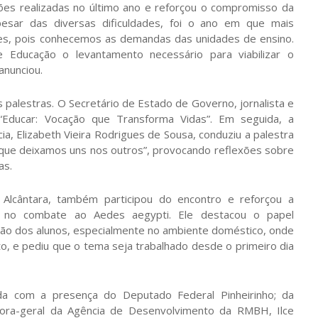
es realizadas no último ano e reforçou o compromisso da
Apesar das diversas dificuldades, foi o ano em que mais
res, pois conhecemos as demandas das unidades de ensino.
e Educação o levantamento necessário para viabilizar o
anunciou.
palestras. O Secretário de Estado de Governo, jornalista e
Educar: Vocação que Transforma Vidas”. Em seguida, a
, Elizabeth Vieira Rodrigues de Sousa, conduziu a palestra
s que deixamos uns nos outros”, provocando reflexões sobre
as.
 Alcântara, também participou do encontro e reforçou a
s no combate ao Aedes aegypti. Ele destacou o papel
ção dos alunos, especialmente no ambiente doméstico, onde
o, e pediu que o tema seja trabalhado desde o primeiro dia
a com a presença do Deputado Federal Pinheirinho; da
tora-geral da Agência de Desenvolvimento da RMBH, Ilce