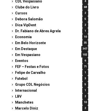
CDL Vespasiano
4
Clube do Livro
68
Cursos
2
Debora Salomão
5
Dica VipDent
2
Dr. Fabiano de Abreu Agrela
1
Economia
10
Em Belo Horizonte
35
Em Destaque
347
Em Vespasiano
102
Eventos
6
FEF – Festas e Fotos
71
Felipe de Carvalho
1
Futebol
3
Grupo CDL Negócios
5
Internacional
1
LBV
2
Manchetes
10
Marcelo Diniz
2