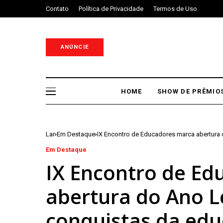
Contato
Política de Privacidade
Termos de Uso
ANÚNCIE
HOME
SHOW DE PRÊMIO
Lar
Em Destaque
IX Encontro de Educadores marca abertura
Em Destaque
IX Encontro de Ed
abertura do Ano Le
conquistas da ed