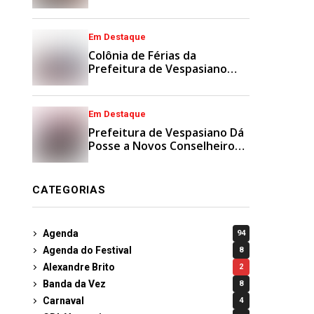
Municipais
Em Destaque
Colônia de Férias da
Prefeitura de Vespasiano
Agita Recesso Escolar com
Esporte e Lazer
Em Destaque
Prefeitura de Vespasiano Dá
Posse a Novos Conselheiros
Tutelares Suplentes
CATEGORIAS
Agenda
94
Agenda do Festival
8
Alexandre Brito
2
Banda da Vez
8
Carnaval
4