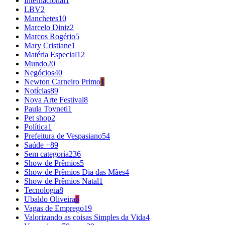
Internacional
1
LBV
2
Manchetes
10
Marcelo Diniz
2
Marcos Rogério
5
Mary Cristiane
1
Matéria Especial
12
Mundo
20
Negócios
40
Newton Carneiro Primo
1
Notícias
89
Nova Arte Festival
8
Paula Toyneti
1
Pet shop
2
Política
1
Prefeitura de Vespasiano
54
Saúde +
89
Sem categoria
236
Show de Prêmios
5
Show de Prêmios Dia das Mães
4
Show de Prêmios Natal
1
Tecnologia
8
Ubaldo Oliveira
6
Vagas de Emprego
19
Valorizando as coisas Simples da Vida
4