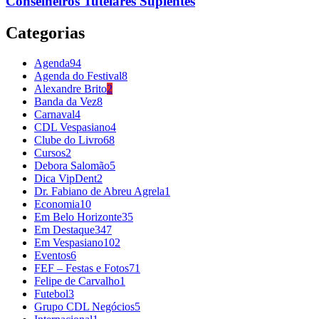
Conselheiros Tutelares Suplentes
Categorias
Agenda
94
Agenda do Festival
8
Alexandre Brito
2
Banda da Vez
8
Carnaval
4
CDL Vespasiano
4
Clube do Livro
68
Cursos
2
Debora Salomão
5
Dica VipDent
2
Dr. Fabiano de Abreu Agrela
1
Economia
10
Em Belo Horizonte
35
Em Destaque
347
Em Vespasiano
102
Eventos
6
FEF – Festas e Fotos
71
Felipe de Carvalho
1
Futebol
3
Grupo CDL Negócios
5