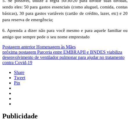
5. Se possível, utilize a regra 50/30/20 para dividir suas dívidas,
sendo eles: 50 para gastos essenciais (como aluguel, comida, contas
básicas), 30 para gastos variáveis (cartão de crédito, lazer, etc) e 20
para reserva de emergência;
6. Aprenda a dizer não para você mesmo e para aquele familiar ou
amigo que sempre pede o seu nome emprestado
Postagem anterior
Homenagem às Mães
próxima postagem
Parceria entre EMBRAPII e BNDES viabiliza
desenvolvimento de ventilador pulmonar para ajudar no tratamento
contra Covid-19
Share
Tweet
Pin
Publicidade