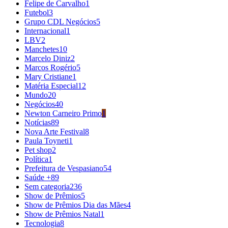
Felipe de Carvalho
1
Futebol
3
Grupo CDL Negócios
5
Internacional
1
LBV
2
Manchetes
10
Marcelo Diniz
2
Marcos Rogério
5
Mary Cristiane
1
Matéria Especial
12
Mundo
20
Negócios
40
Newton Carneiro Primo
1
Notícias
89
Nova Arte Festival
8
Paula Toyneti
1
Pet shop
2
Política
1
Prefeitura de Vespasiano
54
Saúde +
89
Sem categoria
236
Show de Prêmios
5
Show de Prêmios Dia das Mães
4
Show de Prêmios Natal
1
Tecnologia
8