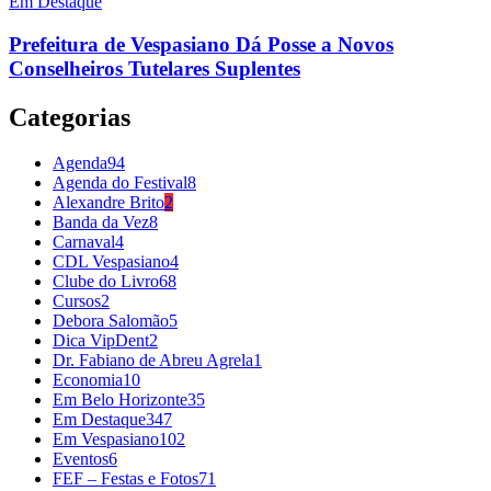
Em Destaque
Prefeitura de Vespasiano Dá Posse a Novos
Conselheiros Tutelares Suplentes
Categorias
Agenda
94
Agenda do Festival
8
Alexandre Brito
2
Banda da Vez
8
Carnaval
4
CDL Vespasiano
4
Clube do Livro
68
Cursos
2
Debora Salomão
5
Dica VipDent
2
Dr. Fabiano de Abreu Agrela
1
Economia
10
Em Belo Horizonte
35
Em Destaque
347
Em Vespasiano
102
Eventos
6
FEF – Festas e Fotos
71