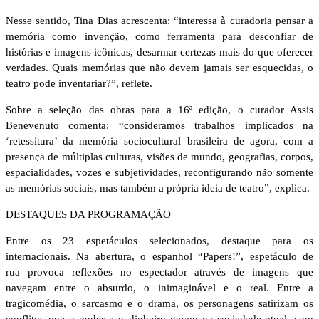
Nesse sentido, Tina Dias acrescenta: “interessa à curadoria pensar a
memória como invenção, como ferramenta para desconfiar de
histórias e imagens icônicas, desarmar certezas mais do que oferecer
verdades. Quais memórias que não devem jamais ser esquecidas, o
teatro pode inventariar?”, reflete.
Sobre a seleção das obras para a 16ª edição, o curador Assis
Benevenuto comenta: “consideramos trabalhos implicados na
‘retessitura’ da memória sociocultural brasileira de agora, com a
presença de múltiplas culturas, visões de mundo, geografias, corpos,
espacialidades, vozes e subjetividades, reconfigurando não somente
as memórias sociais, mas também a própria ideia de teatro”, explica.
DESTAQUES DA PROGRAMAÇÃO
Entre os 23 espetáculos selecionados, destaque para os
internacionais. Na abertura, o espanhol “Papers!”, espetáculo de
rua provoca reflexões no espectador através de imagens que
navegam entre o absurdo, o inimaginável e o real. Entre a
tragicomédia, o sarcasmo e o drama, os personagens satirizam os
conflitos que o poder e o dinheiro geram na sociedade atual, com