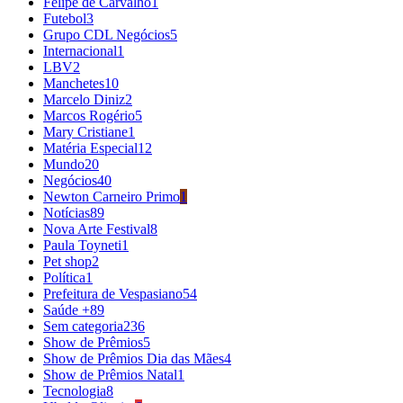
Felipe de Carvalho
1
Futebol
3
Grupo CDL Negócios
5
Internacional
1
LBV
2
Manchetes
10
Marcelo Diniz
2
Marcos Rogério
5
Mary Cristiane
1
Matéria Especial
12
Mundo
20
Negócios
40
Newton Carneiro Primo
1
Notícias
89
Nova Arte Festival
8
Paula Toyneti
1
Pet shop
2
Política
1
Prefeitura de Vespasiano
54
Saúde +
89
Sem categoria
236
Show de Prêmios
5
Show de Prêmios Dia das Mães
4
Show de Prêmios Natal
1
Tecnologia
8