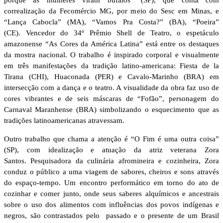
correalização da Fecomércio MG, por meio do Sesc em Minas, e
“Lança Cabocla” (MA), “Vamos Pra Costa?” (BA), “Poeira”
(CE). Vencedor do 34º Prêmio Shell de Teatro, o espetáculo
amazonense “As Cores da América Latina” está entre os destaques
da mostra nacional. O trabalho é inspirado corporal e visualmente
em três manifestações da tradição latino-americana: Fiesta de la
Tirana (CHI), Huaconada (PER) e Cavalo-Marinho (BRA) em
intersecção com a dança e o teatro. A visualidade da obra faz uso de
cores vibrantes e de seis máscaras de “Fofão”, personagem do
Carnaval Maranhense (BRA) simbolizando o esquecimento que as
tradições latinoamericanas atravessam.
Outro trabalho que chama a atenção é “O Fim é uma outra coisa”
(SP), com idealização e atuação da atriz veterana Zora
Santos. Pesquisadora da culinária afromineira e cozinheira, Zora
conduz o público a uma viagem de sabores, cheiros e sons através
do espaço-tempo. Um encontro performático em torno do ato de
cozinhar e comer junto, onde seus saberes alquímicos e ancestrais
sobre o uso dos alimentos com influências dos povos indígenas e
negros, são contrastados pelo passado e o presente de um Brasil