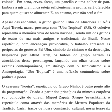
colonial. Em cena, ervas, facas, um panelão e uma colher de pau.
Embora a mistura nunca esteja suficientemente pronta, será oferecida
para quem quiser se alimentar. E, no entanto, este não será o fim.
Apesar das enchentes, o grupo gaúcho Tribo de Atuadores Ói Nóis
Aqui Traveiz marca presença com “Ubu Tropical” (RS). O coletivo
representa a memória viva do teatro nacional, sendo um dos grupos
de teatro de rua mais antigos e tradicionais do Brasil. Nesse
espetáculo, com encenação provocativa, o trabalho apresenta as
peripécias do grotesco Pai Ubu, símbolo do cinismo e da destruição.
Inspirados por Alfred Jarry, os bufões do grupo narram as
atrocidades desse personagem, lançando um olhar crítico sobre
eventos contemporâneos, em diálogo com o Tropicalismo e a
Antropofagia. “Ubu Tropical” é uma reflexão contundente sobre
política e poder.
O cearense “Poeira”, espetáculo do Grupo Ninho, é outro ponto alto
da programação. Criado a partir dos princípios da mímesis corpórea
sob condução do diretor Miguel Zapata (Grupo Yuyachkani), o
espetáculo conta através das memórias de Mestres Populares da
Tradição Cariri, traços de nossa construção cultural, nossa terra-raiz