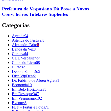
Prefeitura de Vespasiano Dá Posse a Novos
Conselheiros Tutelares Suplentes
Categorias
Agenda
94
Agenda do Festival
8
Alexandre Brito
2
Banda da Vez
8
Carnaval
4
CDL Vespasiano
4
Clube do Livro
68
Cursos
2
Debora Salomão
5
Dica VipDent
2
Dr. Fabiano de Abreu Agrela
1
Economia
10
Em Belo Horizonte
35
Em Destaque
347
Em Vespasiano
102
Eventos
6
FEF – Festas e Fotos
71