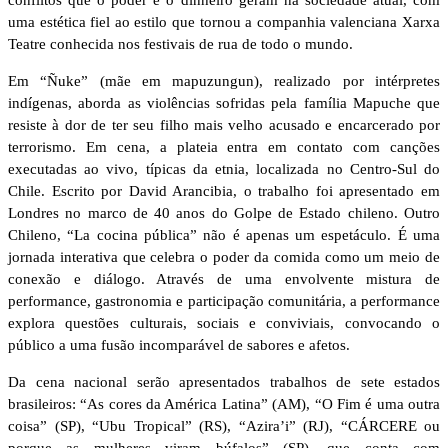
uma estética fiel ao estilo que tornou a companhia valenciana Xarxa
Teatre conhecida nos festivais de rua de todo o mundo.
Em “Ñuke” (mãe em mapuzungun), realizado por intérpretes
indígenas, aborda as violências sofridas pela família Mapuche que
resiste à dor de ter seu filho mais velho acusado e encarcerado por
terrorismo. Em cena, a plateia entra em contato com canções
executadas ao vivo, típicas da etnia, localizada no Centro-Sul do
Chile. Escrito por David Arancibia, o trabalho foi apresentado em
Londres no marco de 40 anos do Golpe de Estado chileno. Outro
Chileno, “La cocina pública” não é apenas um espetáculo. É uma
jornada interativa que celebra o poder da comida como um meio de
conexão e diálogo. Através de uma envolvente mistura de
performance, gastronomia e participação comunitária, a performance
explora questões culturais, sociais e conviviais, convocando o
público a uma fusão incomparável de sabores e afetos.
Da cena nacional serão apresentados trabalhos de sete estados
brasileiros: “As cores da América Latina” (AM), “O Fim é uma outra
coisa” (SP), “Ubu Tropical” (RS), “Azira’i” (RJ), “CÁRCERE ou
porque as mulheres viram búfalos” (SP), que conta com