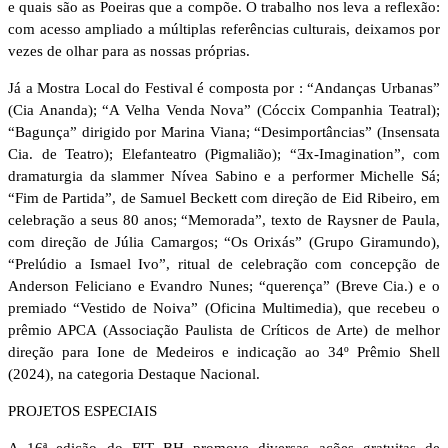
e quais são as Poeiras que a compõe. O trabalho nos leva a reflexão:
com acesso ampliado a múltiplas referências culturais, deixamos por
vezes de olhar para as nossas próprias.
Já a Mostra Local do Festival é composta por : “Andanças Urbanas”
(Cia Ananda); “A Velha Venda Nova” (Cóccix Companhia Teatral);
“Bagunça” dirigido por Marina Viana; “Desimportâncias” (Insensata
Cia. de Teatro); Elefanteatro (Pigmalião); “Ǝx-Imagination”, com
dramaturgia da slammer Nívea Sabino e a performer Michelle Sá;
“Fim de Partida”, de Samuel Beckett com direção de Eid Ribeiro, em
celebração a seus 80 anos; “Memorada”, texto de Raysner de Paula,
com direção de Júlia Camargos; “Os Orixás” (Grupo Giramundo),
“Prelúdio a Ismael Ivo”, ritual de celebração com concepção de
Anderson Feliciano e Evandro Nunes; “querença” (Breve Cia.) e o
premiado “Vestido de Noiva” (Oficina Multimedia), que recebeu o
prêmio APCA (Associação Paulista de Críticos de Arte) de melhor
direção para Ione de Medeiros e indicação ao 34º Prêmio Shell
(2024), na categoria Destaque Nacional.
PROJETOS ESPECIAIS
A 16ª edição do FIT BH promove diversas ações gratuitas de