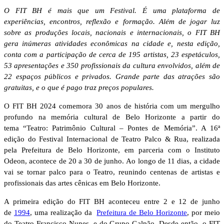
O FIT BH é mais que um Festival. É uma plataforma de
experiências, encontros, reflexão e formação. Além de jogar luz
sobre as produções locais, nacionais e internacionais, o FIT BH
gera inúmeras atividades econômicas na cidade e, nesta edição,
conta com a participação de cerca de 195 artistas, 23 espetáculos,
53 apresentações e 350 profissionais da cultura envolvidos, além de
22 espaços públicos e privados. Grande parte das atrações são
gratuitas, e o que é pago traz preços populares.
O FIT BH 2024 comemora 30 anos de história com um mergulho
profundo na memória cultural de Belo Horizonte a partir do
tema “Teatro: Patrimônio Cultural – Pontes de Memória”. A 16ª
edição do Festival Internacional de Teatro Palco & Rua, realizada
pela Prefeitura de Belo Horizonte, em parceria com o Instituto
Odeon, acontece de 20 a 30 de junho. Ao longo de 11 dias, a cidade
vai se tornar palco para o Teatro, reunindo centenas de artistas e
profissionais das artes cênicas em Belo Horizonte.
A primeira edição do FIT BH aconteceu entre 2 e 12 de junho
de
1994
, uma realização da
Prefeitura de Belo Horizonte
, por meio
do Teatro Francisco Nunes, e do Grupo Galpão. Desde então, o FIT