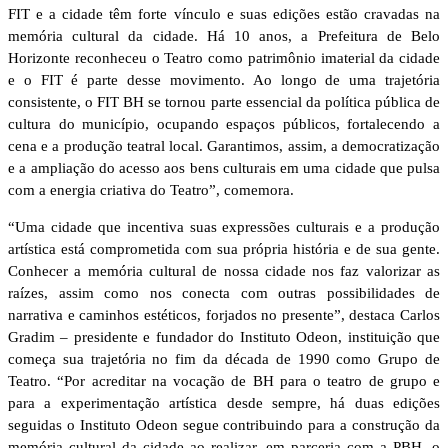
FIT e a cidade têm forte vínculo e suas edições estão cravadas na
memória cultural da cidade. Há 10 anos, a Prefeitura de Belo
Horizonte reconheceu o Teatro como patrimônio imaterial da cidade
e o FIT é parte desse movimento. Ao longo de uma trajetória
consistente, o FIT BH se tornou parte essencial da política pública de
cultura do município, ocupando espaços públicos, fortalecendo a
cena e a produção teatral local. Garantimos, assim, a democratização
e a ampliação do acesso aos bens culturais em uma cidade que pulsa
com a energia criativa do Teatro”, comemora.
“Uma cidade que incentiva suas expressões culturais e a produção
artística está comprometida com sua própria história e de sua gente.
Conhecer a memória cultural de nossa cidade nos faz valorizar as
raízes, assim como nos conecta com outras possibilidades de
narrativa e caminhos estéticos, forjados no presente”, destaca Carlos
Gradim – presidente e fundador do Instituto Odeon, instituição que
começa sua trajetória no fim da década de 1990 como Grupo de
Teatro. “Por acreditar na vocação de BH para o teatro de grupo e
para a experimentação artística desde sempre, há duas edições
seguidas o Instituto Odeon segue contribuindo para a construção da
memória cultural da cidade ao realizar, em parceria com a PBH, o