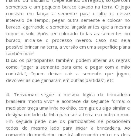
marias” ou “saquinho” (dependendo da região), só que com
sementes e um pequeno buraco cavado na terra. O jogo
consiste em lançar a semente para o alto e, nesse
intervalo de tempo, pegar outra semente e colocar no
buraco, agarrando a semente lançada antes que a mesma
toque o solo. Após ter colocado todas as sementes no
buraco, inicia-se o processo inverso. Caso não seja
possível brincar na terra, a versão em uma superfície plana
também vale!
Dica:
os participantes também podem alterar as regras
como: “jogar a semente para cima e pegar com a mão
contrária”, “quem deixar cair a semente que jogou,
devolver as que ganharam em outras partidas”, etc.
4. Terra-mar:
segue a mesma lógica da brincadeira
brasileira “morto-vivo” e acontece da seguinte forma: o
mediador traça uma linha no chão, com giz ou algo similar e
designa um lado da linha para ser a terra e o outro o mar.
Em seguida pede que os participantes se posicionem
todos do mesmo lado para iniciar a brincadeira. Ao
comando do mediador, que irá alternando entre os dois