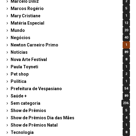
Marcelo Diniz
2
Marcos Rogério
5
Mary Cristiane
1
Matéria Especial
12
Mundo
20
Negócios
40
Newton Carneiro Primo
1
Notícias
89
Nova Arte Festival
8
Paula Toyneti
1
Pet shop
2
Política
1
Prefeitura de Vespasiano
54
Saúde +
89
Sem categoria
236
Show de Prêmios
5
Show de Prêmios Dia das Mães
4
Show de Prêmios Natal
1
Tecnologia
8