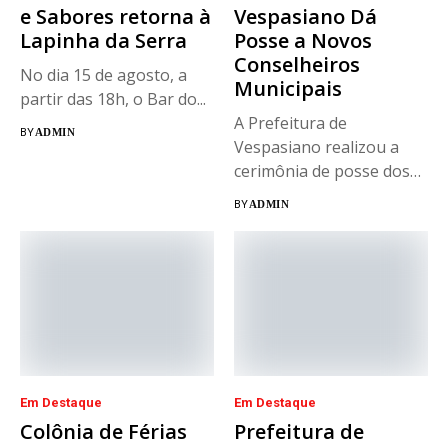
e Sabores retorna à
Vespasiano Dá
Lapinha da Serra
Posse a Novos
Conselheiros
No dia 15 de agosto, a
Municipais
partir das 18h, o Bar do...
A Prefeitura de
BY
ADMIN
Vespasiano realizou a
cerimônia de posse dos
novos integrantes...
BY
ADMIN
Em Destaque
Em Destaque
Colônia de Férias
Prefeitura de