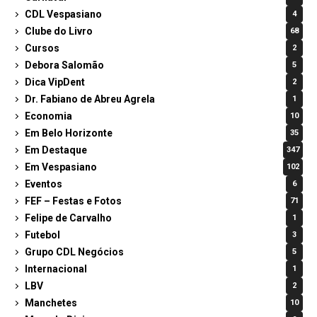
CDL Vespasiano
4
Clube do Livro
68
Cursos
2
Debora Salomão
5
Dica VipDent
2
Dr. Fabiano de Abreu Agrela
1
Economia
10
Em Belo Horizonte
35
Em Destaque
347
Em Vespasiano
102
Eventos
6
FEF – Festas e Fotos
71
Felipe de Carvalho
1
Futebol
3
Grupo CDL Negócios
5
Internacional
1
LBV
2
Manchetes
10