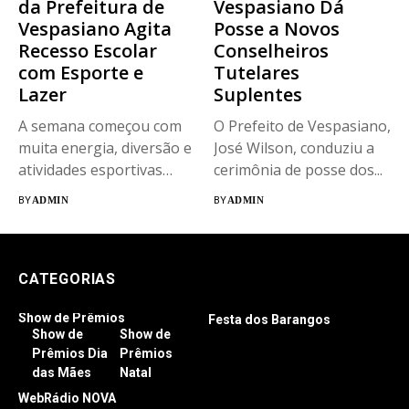
da Prefeitura de
Vespasiano Dá
Vespasiano Agita
Posse a Novos
Recesso Escolar
Conselheiros
com Esporte e
Tutelares
Lazer
Suplentes
A semana começou com
O Prefeito de Vespasiano,
muita energia, diversão e
José Wilson, conduziu a
atividades esportivas
cerimônia de posse dos...
para os...
BY
ADMIN
BY
ADMIN
CATEGORIAS
Show de Prêmios
Festa dos Barangos
Show de
Show de
Prêmios Dia
Prêmios
das Mães
Natal
WebRádio NOVA