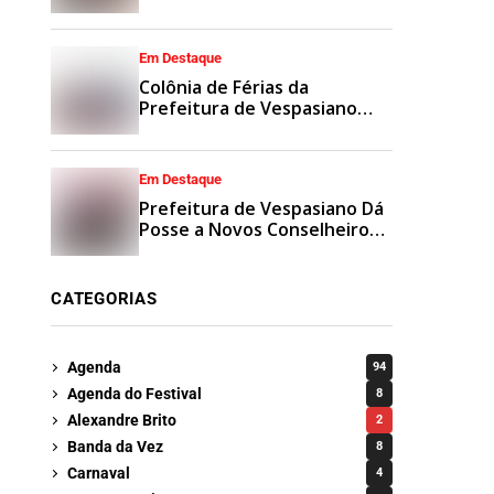
Municipais
Em Destaque
Colônia de Férias da
Prefeitura de Vespasiano
Agita Recesso Escolar com
Esporte e Lazer
Em Destaque
Prefeitura de Vespasiano Dá
Posse a Novos Conselheiros
Tutelares Suplentes
CATEGORIAS
Agenda
94
Agenda do Festival
8
Alexandre Brito
2
Banda da Vez
8
Carnaval
4