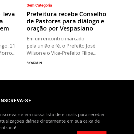
Sem Categoria
+ leva
Prefeitura recebe Conselho
a
de Pastores para diálogo e
 em
oração por Vespasiano
Em um encontro marcado
ngo, 21
pela união e fé, o Prefeito José
orro...
Wilson e o Vice-Prefeito Filipe...
BY
ADMIN
INSCREVA-SE
Inscreva-se em nossa lista de e-mails para receber
atualizações diárias diretamente em sua caixa de
entrada!