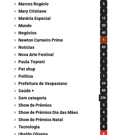
Marcos Rogério
5
Mary Cristiane
1
Matéria Especial
12
Mundo
20
Negócios
40
Newton Carneiro Primo
1
Notícias
89
Nova Arte Festival
8
Paula Toyneti
1
Pet shop
2
Política
1
Prefeitura de Vespasiano
54
Saúde +
89
Sem categoria
236
Show de Prêmios
5
Show de Prêmios Dia das Mães
4
Show de Prêmios Natal
1
Tecnologia
8
Ubaldo Oliveira
6