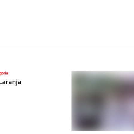
goria
Laranja