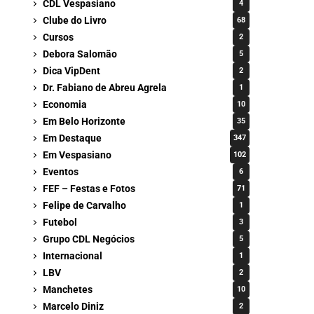
CDL Vespasiano
4
Clube do Livro
68
Cursos
2
Debora Salomão
5
Dica VipDent
2
Dr. Fabiano de Abreu Agrela
1
Economia
10
Em Belo Horizonte
35
Em Destaque
347
Em Vespasiano
102
Eventos
6
FEF – Festas e Fotos
71
Felipe de Carvalho
1
Futebol
3
Grupo CDL Negócios
5
Internacional
1
LBV
2
Manchetes
10
Marcelo Diniz
2