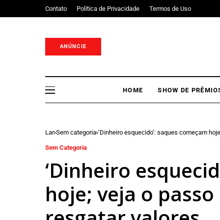
Contato
Política de Privacidade
Termos de Uso
ANÚNCIE
HOME
SHOW DE PRÊMIO
Lar
Sem categoria
‘Dinheiro esquecido’: saques começam hoje;
Sem Categoria
‘Dinheiro esqueci
hoje; veja o passo
resgatar valores