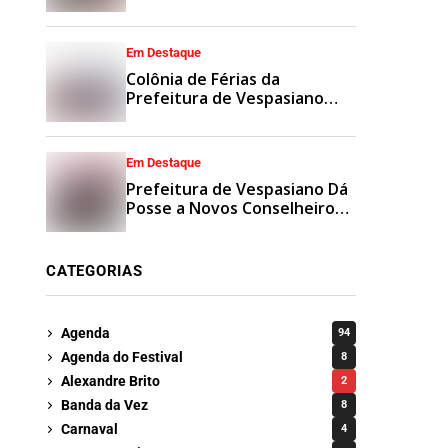
Municipais
Em Destaque
Colônia de Férias da
Prefeitura de Vespasiano
Agita Recesso Escolar com
Esporte e Lazer
Em Destaque
Prefeitura de Vespasiano Dá
Posse a Novos Conselheiros
Tutelares Suplentes
CATEGORIAS
Agenda
94
Agenda do Festival
8
Alexandre Brito
2
Banda da Vez
8
Carnaval
4