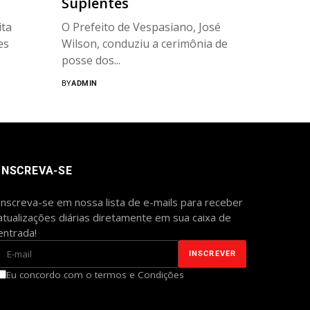
Suplentes
ta
O Prefeito de Vespasiano, José
es
Wilson, conduziu a cerimônia de
posse dos...
BY
ADMIN
INSCREVA-SE
Inscreva-se em nossa lista de e-mails para receber
atualizações diárias diretamente em sua caixa de
entrada!
Eu concordo com o termos e Condições