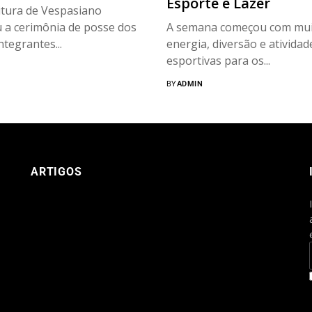
Esporte e Lazer
itura de Vespasiano
u a cerimônia de posse dos
A semana começou com mui
ntegrantes...
energia, diversão e atividad
esportivas para os...
BY
ADMIN
ARTIGOS