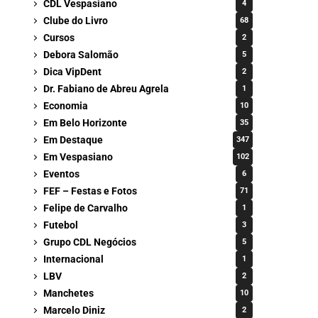
CDL Vespasiano
4
Clube do Livro
68
Cursos
2
Debora Salomão
5
Dica VipDent
2
Dr. Fabiano de Abreu Agrela
1
Economia
10
Em Belo Horizonte
35
Em Destaque
347
Em Vespasiano
102
Eventos
6
FEF – Festas e Fotos
71
Felipe de Carvalho
1
Futebol
3
Grupo CDL Negócios
5
Internacional
1
LBV
2
Manchetes
10
Marcelo Diniz
2