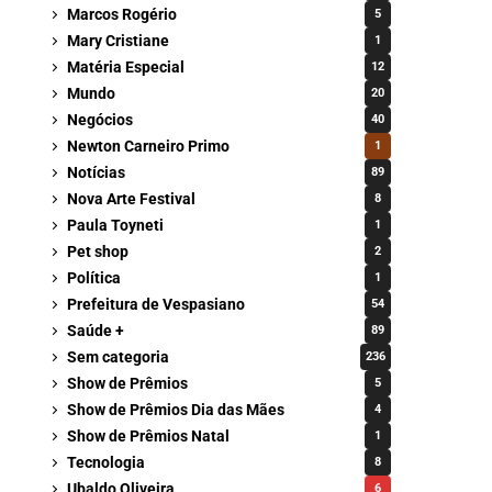
Marcos Rogério
5
Mary Cristiane
1
Matéria Especial
12
Mundo
20
Negócios
40
Newton Carneiro Primo
1
Notícias
89
Nova Arte Festival
8
Paula Toyneti
1
Pet shop
2
Política
1
Prefeitura de Vespasiano
54
Saúde +
89
Sem categoria
236
Show de Prêmios
5
Show de Prêmios Dia das Mães
4
Show de Prêmios Natal
1
Tecnologia
8
Ubaldo Oliveira
6