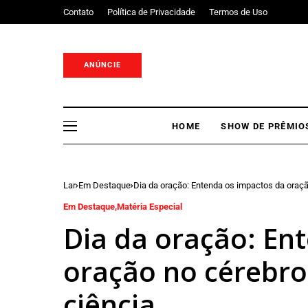
Contato
Política de Privacidade
Termos de Uso
ANÚNCIE
HOME
SHOW DE PRÊMIO
Lar
Em Destaque
Dia da oração: Entenda os impactos da oraç
Em Destaque
Matéria Especial
Dia da oração: En
oração no cérebr
ciência