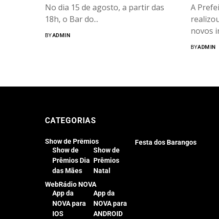
No dia 15 de agosto, a partir das
A Prefe
18h, o Bar do...
realizo
novos i
BY
ADMIN
BY
ADMIN
CATEGORIAS
Show de Prêmios
Festa dos Barangos
Show de
Show de
Prêmios Dia
Prêmios
das Mães
Natal
WebRádio NOVA
App da
App da
NOVA para
NOVA para
IOS
ANDROID