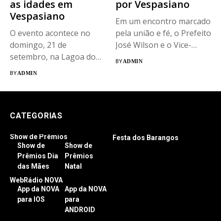
as idades em
por Vespasiano
Vespasiano
Em um encontro marcado
O evento acontece no
pela união e fé, o Prefeito
domingo, 21 de
José Wilson e o Vice-
setembro, na Lagoa do
Prefeito Filipe...
BY
ADMIN
Morro...
BY
ADMIN
CATEGORIAS
Show de Prêmios
Festa dos Barangos
Show de
Show de
Prêmios Dia
Prêmios
das Mães
Natal
WebRádio NOVA
App da NOVA
App da NOVA
para IOS
para
ANDROID