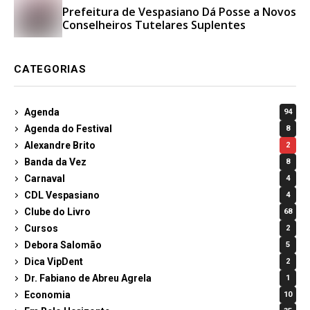
Prefeitura de Vespasiano Dá Posse a Novos
Conselheiros Tutelares Suplentes
CATEGORIAS
Agenda
94
Agenda do Festival
8
Alexandre Brito
2
Banda da Vez
8
Carnaval
4
CDL Vespasiano
4
Clube do Livro
68
Cursos
2
Debora Salomão
5
Dica VipDent
2
Dr. Fabiano de Abreu Agrela
1
Economia
10