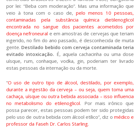
por lei: “Beba com moderação”. Mas uma informação que
veio à tona com o caso de,
pelo menos 10 pessoas,
contaminadas pela substância química dietilenoglicol
encontrada no sangue dos pacientes acometidos por
doença nefroneural
e em amostras de cervejas que teriam
ingerido, no fim do ano passado, é desconhecida de muita
gente.
Destilado bebido com cerveja contaminada teria
evitado intoxicação.
É, aquela cachacinha ou uma dose
uísque, rum, conhaque, vodka, gin, poderiam ter livrado
estas pessoas da internação ou da morte.
“
O uso de outro tipo de álcool, destilado, por exemplo,
durante a ingestão da cerveja – ou seja, quem toma uma
cachaça, uísque ou outra bebida associada – isso influencia
no metabolismo do etilenoglicol
. Por mais irônico que
possa parecer, estas pessoas podem ter sido protegidas
pelo uso de outra bebida com álcool etílico”, diz o
médico e
professor da Faseh Dr. Carlos Starling.