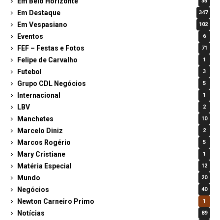
Em Belo Horizonte
35
Em Destaque
347
Em Vespasiano
102
Eventos
6
FEF – Festas e Fotos
71
Felipe de Carvalho
1
Futebol
3
Grupo CDL Negócios
5
Internacional
1
LBV
2
Manchetes
10
Marcelo Diniz
2
Marcos Rogério
5
Mary Cristiane
1
Matéria Especial
12
Mundo
20
Negócios
40
Newton Carneiro Primo
1
Notícias
89