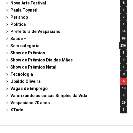
Nova Arte Festival
8
Paula Toyneti
1
Pet shop
2
Política
1
Prefeitura de Vespasiano
54
Saúde +
89
Sem categoria
236
Show de Prêmios
5
Show de Prêmios Dia das Mães
4
Show de Prêmios Natal
1
Tecnologia
8
Ubaldo Oliveira
6
Vagas de Emprego
19
Valorizando as coisas Simples da Vida
4
Vespasiano 70 anos
29
XTudo!
3