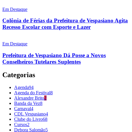
Em Destaque
Colônia de Férias da Prefeitura de Vespasiano Agita
Recesso Escolar com Esporte e Lazer
Em Destaque
Prefeitura de Vespasiano Dá Posse a Novos
Conselheiros Tutelares Suplentes
Categorias
Agenda
94
Agenda do Festival
8
Alexandre Brito
2
Banda da Vez
8
Carnaval
4
CDL Vespasiano
4
Clube do Livro
68
Cursos
2
Debora Salomão
5