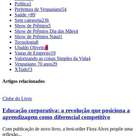
Política
1
Prefeitura de Vespasiano
54
Saúde +
89
Sem categoria
236
Show de Prêmios
5
Show de Prêmios Dia das Mães
4
Show de Prêmios Natal
1
Tecnologia
8
Ubaldo Oliveira
6
Vagas de Emprego
19
Valorizando as coisas Simples da Vida
4
Vespasiano 70 anos
29
XTudo!
3
Artigos relacionados
Clube do Livro
Educação corporativa: a revolução que posiciona a
aprendizagem como diferencial competitivo
Com publicação de novo livro, a best-seller Flora Alves propõe uma
reflexão...