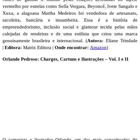
vermelho por estrelas como Sofía Vergara, Beyoncé, Ivete Sangalo e
Xuxa, a alagoana Martha Medeiros foi vendedora de artesanato,
sacoleira, bancária e muambeira. Essa é a história de
empreendedorismo, inclusão social e glamour tecida pelas mãos
calejadas de rendeiras e de uma estilista que criou uma marca
genuinamente brasileira e internacional. (
Autora:
Eliane Trindade
|
Editora:
Matrix Editora |
Onde encontrar:
Amazon
)
Orlando Pedroso: Charges, Cartuns e Ilustrações – Vol. I e II
O cartunista e ilustrador Orlando, um dos mais conceituados do