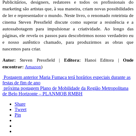
Publicitários, designers, redatores e todos os profissionais do
marketing são artistas que, à sua maneira, criam novas possibilidades
de ler e representador o mundo. Neste livro, o renomado roteirista de
cinema Steven Pressfield discute como superar a resistência e a
autossabotagem para impulsionar a criatividade. Ao longo das
páginas, ele revela os passos para descobrirmos nosso verdadeiro eu
e nosso autêntico chamado, para produzirmos as obras que
nascemos para criar.
Autor:
Steven Pressfield |
Editora:
Hanoi Editora |
Onde
encontrar:
Amazon
)
Postagem anterior
Maria Fumaça terá horários especiais durante as
festas de fim de ano
próxima postagem
Plano de Mobilidade da Região Metropolitana
de Belo Horizonte – PLANMOB RMBH
Share
Tweet
Pin