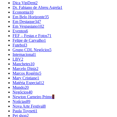
Dica VipDent
2
Dr. Fabiano de Abreu Agrela
1
Economia
10
Em Belo Horizonte
35
Em Destaque
347
Em Vespasiano
102
Eventos
6
FEF – Festas e Fotos
71
Felipe de Carvalho
1
Futebol
3
Grupo CDL Negócios
5
Internacional
1
LBV
2
Manchetes
10
Marcelo Diniz
2
Marcos Rogério
5
Mary Cristiane
1
Matéria Especial
12
Mundo
20
Negócios
40
Newton Carneiro Primo
1
Notícias
89
Nova Arte Festival
8
Paula Toyneti
1
Pet shop
2