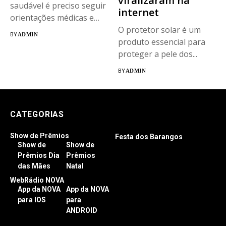
viralizaram na
saudável é preciso seguir
internet
orientações médicas e
evitar...
O protetor solar é um
BY
ADMIN
produto essencial para
proteger a pele dos...
BY
ADMIN
CATEGORIAS
Show de Prêmios
Festa dos Barangos
Show de
Show de
Prêmios Dia
Prêmios
das Mães
Natal
WebRádio NOVA
App da NOVA
App da NOVA
para IOS
para
ANDROID