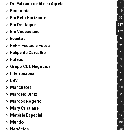
Dr. Fabiano de Abreu Agrela
1
Economia
10
Em Belo Horizonte
35
Em Destaque
347
Em Vespasiano
102
Eventos
6
FEF – Festas e Fotos
71
Felipe de Carvalho
1
Futebol
3
Grupo CDL Negócios
5
Internacional
1
LBV
2
Manchetes
10
Marcelo Diniz
2
Marcos Rogério
5
Mary Cristiane
1
Matéria Especial
12
Mundo
20
Negócios
40