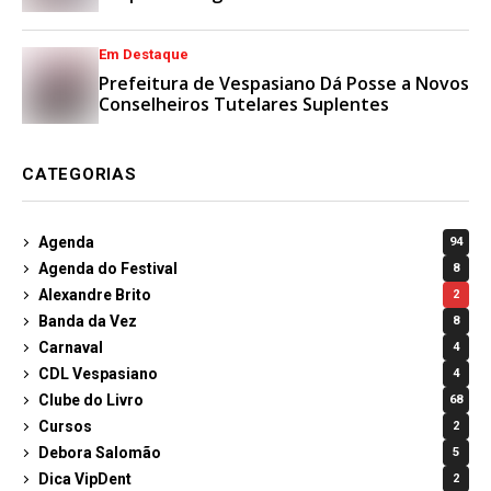
Esporte e Lazer
Em Destaque
Prefeitura de Vespasiano Dá Posse a Novos
Conselheiros Tutelares Suplentes
CATEGORIAS
Agenda
94
Agenda do Festival
8
Alexandre Brito
2
Banda da Vez
8
Carnaval
4
CDL Vespasiano
4
Clube do Livro
68
Cursos
2
Debora Salomão
5
Dica VipDent
2