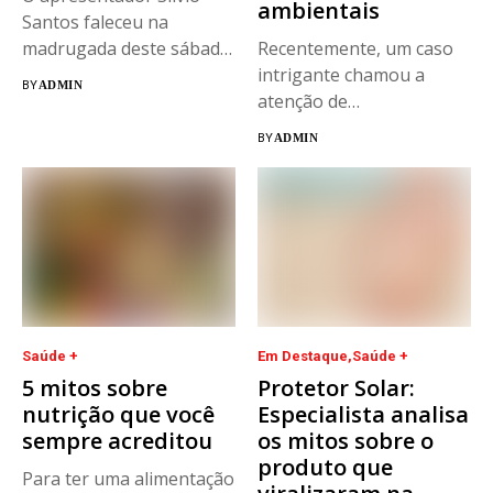
ambientais
Santos faleceu na
madrugada deste sábado
Recentemente, um caso
(17), aos 93...
intrigante chamou a
BY
ADMIN
atenção de
neuropsicólogos em
BY
ADMIN
Portugal. João...
Saúde +
Em Destaque
Saúde +
5 mitos sobre
Protetor Solar:
nutrição que você
Especialista analisa
sempre acreditou
os mitos sobre o
produto que
Para ter uma alimentação