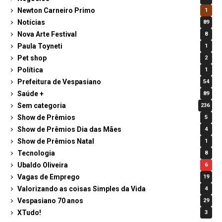
Newton Carneiro Primo
1
Notícias
89
Nova Arte Festival
8
Paula Toyneti
1
Pet shop
2
Política
1
Prefeitura de Vespasiano
54
Saúde +
89
Sem categoria
236
Show de Prêmios
5
Show de Prêmios Dia das Mães
4
Show de Prêmios Natal
1
Tecnologia
8
Ubaldo Oliveira
6
Vagas de Emprego
19
Valorizando as coisas Simples da Vida
4
Vespasiano 70 anos
29
XTudo!
3