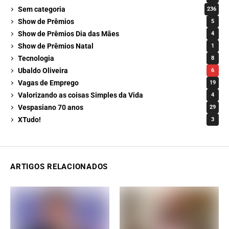
Sem categoria
236
Show de Prêmios
5
Show de Prêmios Dia das Mães
4
Show de Prêmios Natal
1
Tecnologia
8
Ubaldo Oliveira
6
Vagas de Emprego
19
Valorizando as coisas Simples da Vida
4
Vespasiano 70 anos
29
XTudo!
3
ARTIGOS RELACIONADOS