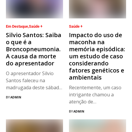
Em Destaque
Saúde +
Saúde +
Silvio Santos: Saiba
Impacto do uso de
o que é a
maconha na
Broncopneumonia.
memória episódica:
A causa da morte
um estudo de caso
do apresentador
considerando
fatores genéticos e
O apresentador Silvio
ambientais
Santos faleceu na
madrugada deste sábado
Recentemente, um caso
(17), aos 93...
intrigante chamou a
BY
ADMIN
atenção de
neuropsicólogos em
BY
ADMIN
Portugal. João...