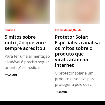
Saúde +
Em Destaque
Saúde +
5 mitos sobre
Protetor Solar:
nutrição que você
Especialista analisa
sempre acreditou
os mitos sobre o
produto que
Para ter uma alimentação
viralizaram na
saudável é preciso seguir
internet
orientações médicas e
evitar...
O protetor solar é um
BY
ADMIN
produto essencial para
proteger a pele dos...
BY
ADMIN