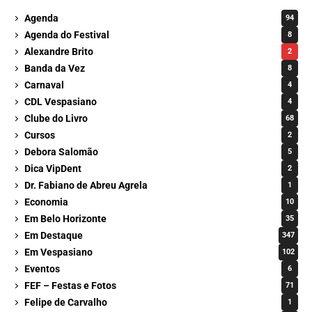
Agenda
94
Agenda do Festival
8
Alexandre Brito
2
Banda da Vez
8
Carnaval
4
CDL Vespasiano
4
Clube do Livro
68
Cursos
2
Debora Salomão
5
Dica VipDent
2
Dr. Fabiano de Abreu Agrela
1
Economia
10
Em Belo Horizonte
35
Em Destaque
347
Em Vespasiano
102
Eventos
6
FEF – Festas e Fotos
71
Felipe de Carvalho
1