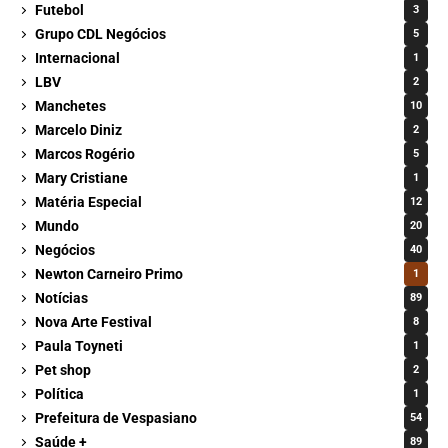
Futebol
3
Grupo CDL Negócios
5
Internacional
1
LBV
2
Manchetes
10
Marcelo Diniz
2
Marcos Rogério
5
Mary Cristiane
1
Matéria Especial
12
Mundo
20
Negócios
40
Newton Carneiro Primo
1
Notícias
89
Nova Arte Festival
8
Paula Toyneti
1
Pet shop
2
Política
1
Prefeitura de Vespasiano
54
Saúde +
89