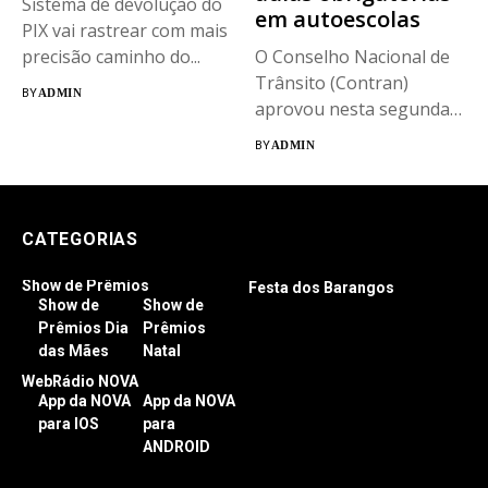
Sistema de devolução do
em autoescolas
PIX vai rastrear com mais
precisão caminho do...
O Conselho Nacional de
Trânsito (Contran)
BY
ADMIN
aprovou nesta segunda-
feira (1º) uma resolução
BY
ADMIN
que acaba com...
CATEGORIAS
Show de Prêmios
Festa dos Barangos
Show de
Show de
Prêmios Dia
Prêmios
das Mães
Natal
WebRádio NOVA
App da NOVA
App da NOVA
para IOS
para
ANDROID