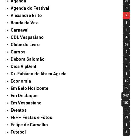
Agenda
94
Agenda do Festival
8
Alexandre Brito
2
Banda da Vez
8
Carnaval
4
CDL Vespasiano
4
Clube do Livro
68
Cursos
2
Debora Salomão
5
Dica VipDent
2
Dr. Fabiano de Abreu Agrela
1
Economia
10
Em Belo Horizonte
35
Em Destaque
347
Em Vespasiano
102
Eventos
6
FEF – Festas e Fotos
71
Felipe de Carvalho
1
Futebol
3