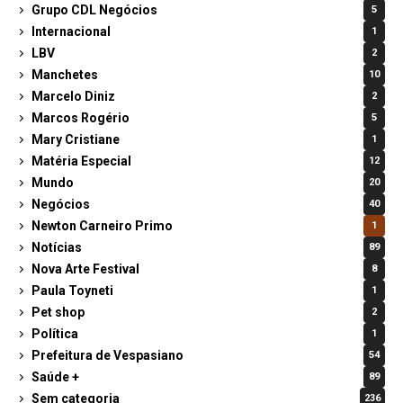
Grupo CDL Negócios
5
Internacional
1
LBV
2
Manchetes
10
Marcelo Diniz
2
Marcos Rogério
5
Mary Cristiane
1
Matéria Especial
12
Mundo
20
Negócios
40
Newton Carneiro Primo
1
Notícias
89
Nova Arte Festival
8
Paula Toyneti
1
Pet shop
2
Política
1
Prefeitura de Vespasiano
54
Saúde +
89
Sem categoria
236