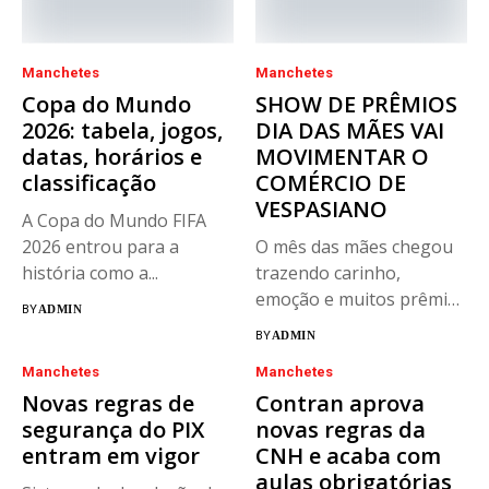
Manchetes
Manchetes
Copa do Mundo
SHOW DE PRÊMIOS
2026: tabela, jogos,
DIA DAS MÃES VAI
datas, horários e
MOVIMENTAR O
classificação
COMÉRCIO DE
VESPASIANO
A Copa do Mundo FIFA
2026 entrou para a
O mês das mães chegou
história como a...
trazendo carinho,
emoção e muitos prêmios
BY
ADMIN
para...
BY
ADMIN
Manchetes
Manchetes
Novas regras de
Contran aprova
segurança do PIX
novas regras da
entram em vigor
CNH e acaba com
aulas obrigatórias