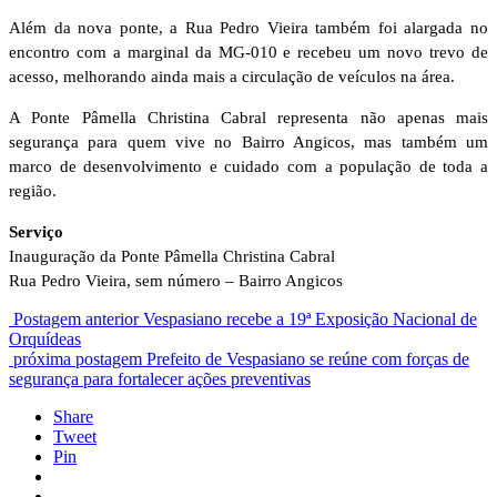
Além da nova ponte, a Rua Pedro Vieira também foi alargada no
encontro com a marginal da MG-010 e recebeu um novo trevo de
acesso, melhorando ainda mais a circulação de veículos na área.
A Ponte Pâmella Christina Cabral representa não apenas mais
segurança para quem vive no Bairro Angicos, mas também um
marco de desenvolvimento e cuidado com a população de toda a
região.
Serviço
Inauguração da Ponte Pâmella Christina Cabral
Rua Pedro Vieira, sem número – Bairro Angicos
Postagem anterior
Vespasiano recebe a 19ª Exposição Nacional de
Orquídeas
próxima postagem
Prefeito de Vespasiano se reúne com forças de
segurança para fortalecer ações preventivas
Share
Tweet
Pin