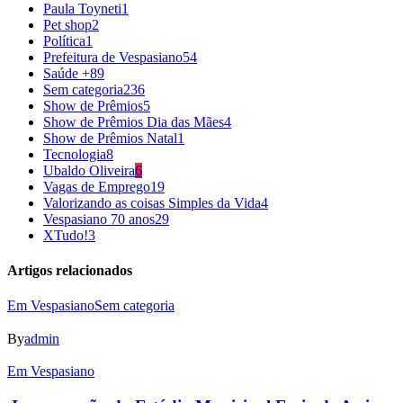
Paula Toyneti
1
Pet shop
2
Política
1
Prefeitura de Vespasiano
54
Saúde +
89
Sem categoria
236
Show de Prêmios
5
Show de Prêmios Dia das Mães
4
Show de Prêmios Natal
1
Tecnologia
8
Ubaldo Oliveira
6
Vagas de Emprego
19
Valorizando as coisas Simples da Vida
4
Vespasiano 70 anos
29
XTudo!
3
Artigos relacionados
Em Vespasiano
Sem categoria
By
admin
Em Vespasiano