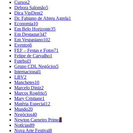
Cursos
2
Debora Salomão
5
Dica VipDent
2
Dr. Fabiano de Abreu Agrela
1
Economia
10
Em Belo Horizonte
35
Em Destaque
347
Em Vespasiano
102
Eventos
6
FEF – Festas e Fotos
71
Felipe de Carvalho
1
Futebol
3
Grupo CDL Negócios
5
Internacional
1
LBV
2
Manchetes
10
Marcelo Diniz
2
Marcos Rogério
5
Mary Cristiane
1
Matéria Especial
12
Mundo
20
Negócios
40
Newton Carneiro Primo
1
Notícias
89
Nova Arte Festival
8