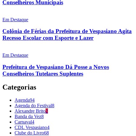
Conselheiros Municipais
Em Destaque
Colônia de Férias da Prefeitura de Vespasiano Agita
Recesso Escolar com Esporte e Lazer
Em Destaque
Prefeitura de Vespasiano Dá Posse a Novos
Conselheiros Tutelares Suplentes
Categorias
Agenda
94
Agenda do Festival
8
Alexandre Brito
2
Banda da Vez
8
Carnaval
4
CDL Vespasiano
4
Clube do Livro
68