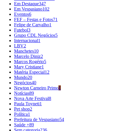
Em Destaque
347
Em Vespasiano
102
Eventos
6
FEF – Festas e Fotos
71
Felipe de Carvalho
1
Futebol
3
Grupo CDL Negócios
5
Internacional
1
LBV
2
Manchetes
10
Marcelo Diniz
2
Marcos Rogério
5
Mary Cristiane
1
Matéria Especial
12
Mundo
20
Negócios
40
Newton Carneiro Primo
1
Notícias
89
Nova Arte Festival
8
Paula Toyneti
1
Pet shop
2
Política
1
Prefeitura de Vespasiano
54
Saúde +
89
Sem categoria
236