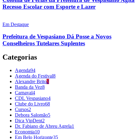
Recesso Escolar com Esporte e Lazer
Em Destaque
Prefeitura de Vespasiano Dá Posse a Novos
Conselheiros Tutelares Suplentes
Categorias
Agenda
94
Agenda do Festival
8
Alexandre Brito
2
Banda da Vez
8
Carnaval
4
CDL Vespasiano
4
Clube do Livro
68
Cursos
2
Debora Salomão
5
Dica VipDent
2
Dr. Fabiano de Abreu Agrela
1
Economia
10
Em Belo Horizonte
35