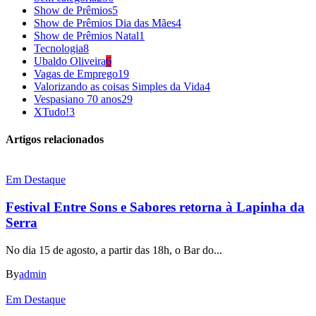
Show de Prêmios
5
Show de Prêmios Dia das Mães
4
Show de Prêmios Natal
1
Tecnologia
8
Ubaldo Oliveira
6
Vagas de Emprego
19
Valorizando as coisas Simples da Vida
4
Vespasiano 70 anos
29
XTudo!
3
Artigos relacionados
Em Destaque
Festival Entre Sons e Sabores retorna à Lapinha da
Serra
No dia 15 de agosto, a partir das 18h, o Bar do...
By
admin
Em Destaque