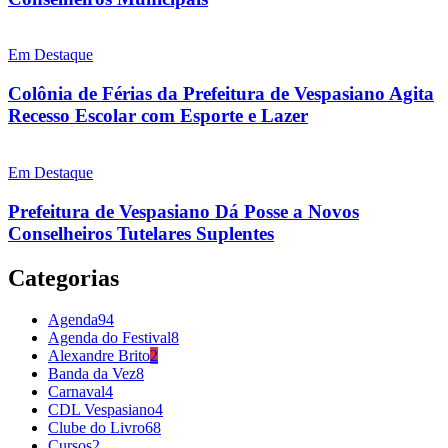
Em Destaque
Colônia de Férias da Prefeitura de Vespasiano Agita
Recesso Escolar com Esporte e Lazer
Em Destaque
Prefeitura de Vespasiano Dá Posse a Novos
Conselheiros Tutelares Suplentes
Categorias
Agenda
94
Agenda do Festival
8
Alexandre Brito
2
Banda da Vez
8
Carnaval
4
CDL Vespasiano
4
Clube do Livro
68
Cursos
2