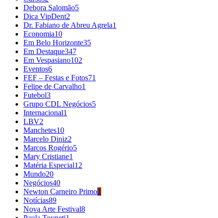
Debora Salomão
5
Dica VipDent
2
Dr. Fabiano de Abreu Agrela
1
Economia
10
Em Belo Horizonte
35
Em Destaque
347
Em Vespasiano
102
Eventos
6
FEF – Festas e Fotos
71
Felipe de Carvalho
1
Futebol
3
Grupo CDL Negócios
5
Internacional
1
LBV
2
Manchetes
10
Marcelo Diniz
2
Marcos Rogério
5
Mary Cristiane
1
Matéria Especial
12
Mundo
20
Negócios
40
Newton Carneiro Primo
1
Notícias
89
Nova Arte Festival
8
Paula Toyneti
1