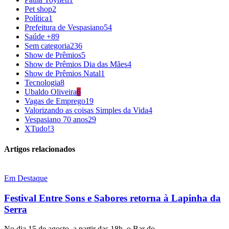
Pet shop
2
Política
1
Prefeitura de Vespasiano
54
Saúde +
89
Sem categoria
236
Show de Prêmios
5
Show de Prêmios Dia das Mães
4
Show de Prêmios Natal
1
Tecnologia
8
Ubaldo Oliveira
6
Vagas de Emprego
19
Valorizando as coisas Simples da Vida
4
Vespasiano 70 anos
29
XTudo!
3
Artigos relacionados
Em Destaque
Festival Entre Sons e Sabores retorna à Lapinha da
Serra
No dia 15 de agosto, a partir das 18h, o Bar do...