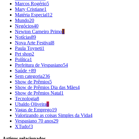
Marcos Rogério
5
Mary Cristiane
1
Matéria Especial
12
Mundo
20
Negócios
40
Newton Carneiro Primo
1
Notícias
89
Nova Arte Festival
8
Paula Toyneti
1
Pet shop
2
Política
1
Prefeitura de Vespasiano
54
Saúde +
89
Sem categoria
236
Show de Prêmios
5
Show de Prêmios Dia das Mães
4
Show de Prêmios Natal
1
Tecnologia
8
Ubaldo Oliveira
6
Vagas de Emprego
19
Valorizando as coisas Simples da Vida
4
Vespasiano 70 anos
29
XTudo!
3
Artigos relacionados