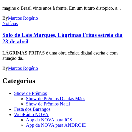
magine o Brasil vinte anos à frente. Em um futuro distópico, a...
By
Marcos Rogério
Notícias
Solo de Laís Marques, Lágrimas Fritas estreia dia
23 de abril
LÁGRIMAS FRITAS é uma obra cênica digital escrita e com
atuação da...
By
Marcos Rogério
Categorias
Show de Prêmios
Show de Prêmios Dia das Mães
Show de Prêmios Natal
Festa dos Barangos
WebRádio NOVA
App da NOVA para IOS
App da NOVA para ANDROID