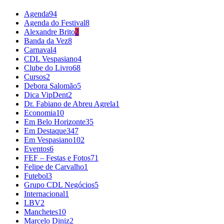
Agenda
94
Agenda do Festival
8
Alexandre Brito
2
Banda da Vez
8
Carnaval
4
CDL Vespasiano
4
Clube do Livro
68
Cursos
2
Debora Salomão
5
Dica VipDent
2
Dr. Fabiano de Abreu Agrela
1
Economia
10
Em Belo Horizonte
35
Em Destaque
347
Em Vespasiano
102
Eventos
6
FEF – Festas e Fotos
71
Felipe de Carvalho
1
Futebol
3
Grupo CDL Negócios
5
Internacional
1
LBV
2
Manchetes
10
Marcelo Diniz
2