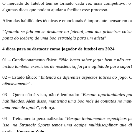
O mercado do futebol tem se tornado cada vez mais competitivo, o q
algumas dicas que podem ajudar a facilitar esse processo.
Além das habilidades técnicas e emocionais é importante pensar em out
“
Quando se fala em se destacar no futebol, uma das primeiras cois
ponta do iceberg de uma boa estratégia para um atleta
”.
4 dicas para se destacar como jogador de futebol em 2024
01 – Condicionamento físico: “
Não basta saber jogar bem e não ter o
inclua também exercícios de resistência, força e agilidade para suport
02 – Estudo tático: “
Entenda os diferentes aspectos táticos do jogo. 
ofensivamente
”.
03 – Quem não é visto, não é lembrado: “
Busque oportunidades para
habilidades. Além disso, mantenha uma boa rede de contatos no mund
uma rede de apoio
”, reforça.
04 – Treinamento personalizado: “
Busque treinamentos específicos p
isso, na Strategic Sports temos uma equipe multidisciplinar que 
explica
Emerson Zulu
.