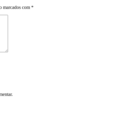
ão marcados com
*
mentar.