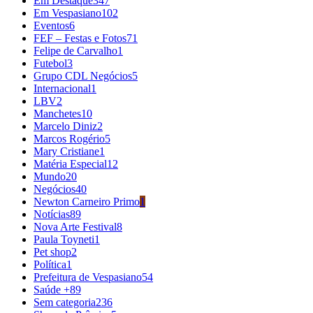
Em Destaque
347
Em Vespasiano
102
Eventos
6
FEF – Festas e Fotos
71
Felipe de Carvalho
1
Futebol
3
Grupo CDL Negócios
5
Internacional
1
LBV
2
Manchetes
10
Marcelo Diniz
2
Marcos Rogério
5
Mary Cristiane
1
Matéria Especial
12
Mundo
20
Negócios
40
Newton Carneiro Primo
1
Notícias
89
Nova Arte Festival
8
Paula Toyneti
1
Pet shop
2
Política
1
Prefeitura de Vespasiano
54
Saúde +
89
Sem categoria
236