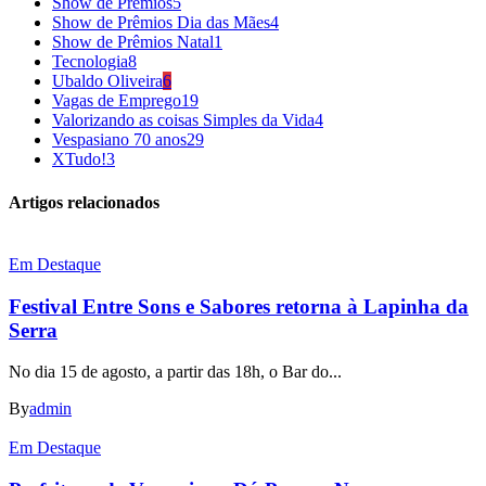
Show de Prêmios
5
Show de Prêmios Dia das Mães
4
Show de Prêmios Natal
1
Tecnologia
8
Ubaldo Oliveira
6
Vagas de Emprego
19
Valorizando as coisas Simples da Vida
4
Vespasiano 70 anos
29
XTudo!
3
Artigos relacionados
Em Destaque
Festival Entre Sons e Sabores retorna à Lapinha da
Serra
No dia 15 de agosto, a partir das 18h, o Bar do...
By
admin
Em Destaque