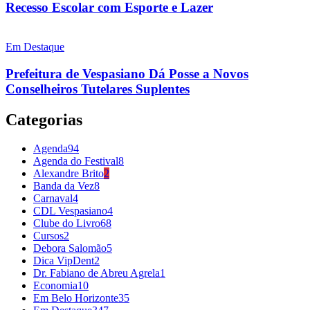
Recesso Escolar com Esporte e Lazer
Em Destaque
Prefeitura de Vespasiano Dá Posse a Novos
Conselheiros Tutelares Suplentes
Categorias
Agenda
94
Agenda do Festival
8
Alexandre Brito
2
Banda da Vez
8
Carnaval
4
CDL Vespasiano
4
Clube do Livro
68
Cursos
2
Debora Salomão
5
Dica VipDent
2
Dr. Fabiano de Abreu Agrela
1
Economia
10
Em Belo Horizonte
35