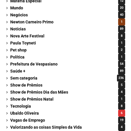
Matéria Especial
12
Mundo
20
Negócios
40
Newton Carneiro Primo
1
Notícias
89
Nova Arte Festival
8
Paula Toyneti
1
Pet shop
2
Política
1
Prefeitura de Vespasiano
54
Saúde +
89
Sem categoria
236
Show de Prêmios
5
Show de Prêmios Dia das Mães
4
Show de Prêmios Natal
1
Tecnologia
8
Ubaldo Oliveira
6
Vagas de Emprego
19
Valorizando as coisas Simples da Vida
4