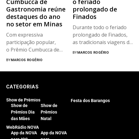
Cumbucca de
o feriado
Gastronomia reúne
prolongado de
destaques do ano
Finados
no setor em Minas
Durante todo o feriado
Com expressiva
prolongado de Finados,
participação popular,
as tradicionais viagens da
o Prêmio Cumbucca de
Maria...
BY
MARCOS ROGÉRIO
Gastronomia celebra os
BY
MARCOS ROGÉRIO
destaques do ano...
CATEGORIAS
Show de Prêmios
Festa dos Barangos
Show de
Show de
Prêmios Dia
Prêmios
das Mães
Natal
WebRádio NOVA
App da NOVA
App da NOVA