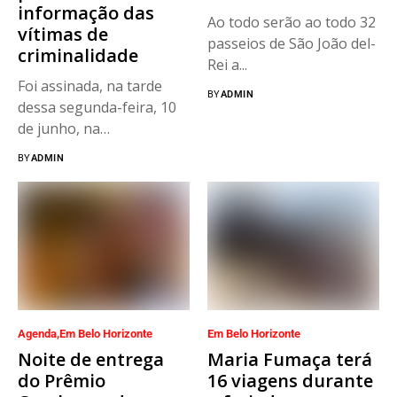
informação das
Ao todo serão ao todo 32
vítimas de
passeios de São João del-
criminalidade
Rei a...
Foi assinada, na tarde
BY
ADMIN
dessa segunda-feira, 10
de junho, na
Procuradoria-Geral de...
BY
ADMIN
Agenda
Em Belo Horizonte
Em Belo Horizonte
Noite de entrega
Maria Fumaça terá
do Prêmio
16 viagens durante