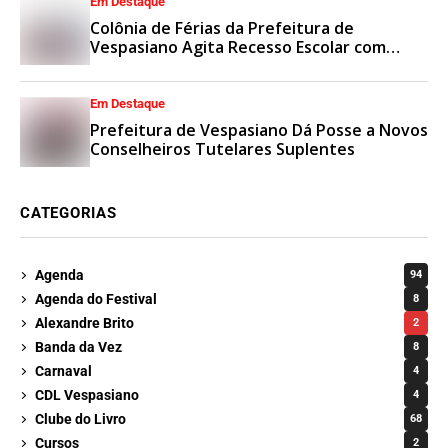
Em Destaque
Colônia de Férias da Prefeitura de
Vespasiano Agita Recesso Escolar com
Esporte e Lazer
Em Destaque
Prefeitura de Vespasiano Dá Posse a Novos
Conselheiros Tutelares Suplentes
CATEGORIAS
Agenda
94
Agenda do Festival
8
Alexandre Brito
2
Banda da Vez
8
Carnaval
4
CDL Vespasiano
4
Clube do Livro
68
Cursos
2