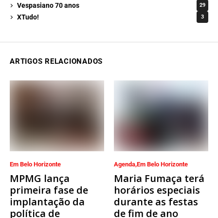
Vespasiano 70 anos
29
XTudo!
3
ARTIGOS RELACIONADOS
Em Belo Horizonte
Agenda
Em Belo Horizonte
MPMG lança
Maria Fumaça terá
primeira fase de
horários especiais
implantação da
durante as festas
política de
de fim de ano