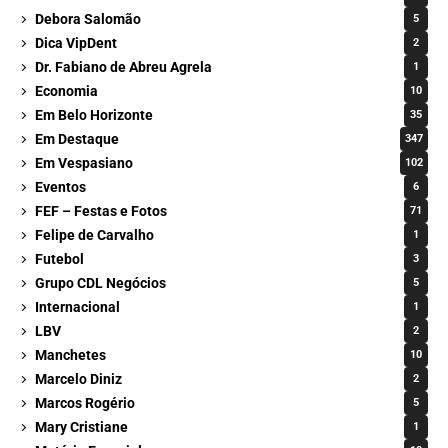
Debora Salomão
5
Dica VipDent
2
Dr. Fabiano de Abreu Agrela
1
Economia
10
Em Belo Horizonte
35
Em Destaque
347
Em Vespasiano
102
Eventos
6
FEF – Festas e Fotos
71
Felipe de Carvalho
1
Futebol
3
Grupo CDL Negócios
5
Internacional
1
LBV
2
Manchetes
10
Marcelo Diniz
2
Marcos Rogério
5
Mary Cristiane
1