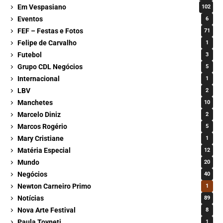
Em Vespasiano
102
Eventos
6
FEF – Festas e Fotos
71
Felipe de Carvalho
1
Futebol
3
Grupo CDL Negócios
5
Internacional
1
LBV
2
Manchetes
10
Marcelo Diniz
2
Marcos Rogério
5
Mary Cristiane
1
Matéria Especial
12
Mundo
20
Negócios
40
Newton Carneiro Primo
1
Notícias
89
Nova Arte Festival
8
Paula Toyneti
1