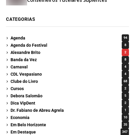
Conselheiros Tutelares Suplentes
CATEGORIAS
Agenda
94
Agenda do Festival
8
Alexandre Brito
2
Banda da Vez
8
Carnaval
4
CDL Vespasiano
4
Clube do Livro
68
Cursos
2
Debora Salomão
5
Dica VipDent
2
Dr. Fabiano de Abreu Agrela
1
Economia
10
Em Belo Horizonte
35
Em Destaque
347