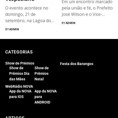
Em um encontro marcado
O evento acontece no
pela união e fé, o Prefeito
domingo, 21 de
José Wilson e o Vice-
setembro, na Lagoa do
Prefeito Filipe...
BY
ADMIN
Morro...
BY
ADMIN
CATEGORIAS
Show de Prêmios
Festa dos Barangos
Show de
Show de
Prêmios Dia
Prêmios
das Mães
Natal
WebRádio NOVA
App da NOVA
App da NOVA
para IOS
para
ANDROID