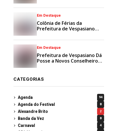
Municipais
Em Destaque
Colônia de Férias da
Prefeitura de Vespasiano
Agita Recesso Escolar com
Esporte e Lazer
Em Destaque
Prefeitura de Vespasiano Dá
Posse a Novos Conselheiros
Tutelares Suplentes
CATEGORIAS
Agenda
94
Agenda do Festival
8
Alexandre Brito
2
Banda da Vez
8
Carnaval
4