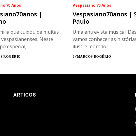
no 70 Anos
Vespasiano 70 Anos
siano70anos |
Vespasiano70anos | 
ho
Paulo
ília que cuidou de muitas
Uma entrevista musical. Des
s vespasianenses. Neste
vamos conhecer as história
o especial,...
ilustre morador...
S ROGÉRIO
BY
MARCOS ROGÉRIO
ARTIGOS