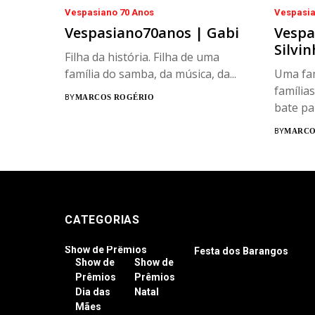
Vespasiano 70 Anos
Vespasia
Vespasiano70anos | Gabi
Vespa
Silvin
Filha da história. Filha de uma
família do samba, da música, da...
Uma fam
família
BY
MARCOS ROGÉRIO
bate pap
BY
MARCO
CATEGORIAS
Show de Prêmios
Festa dos Barangos
Show de
Show de
Prêmios
Prêmios
Dia das
Natal
Mães