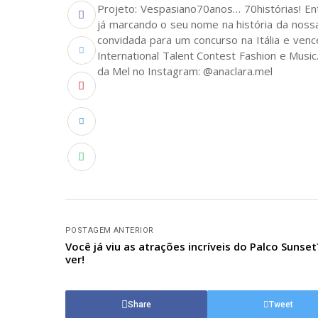
Projeto: Vespasiano70anos… 70histórias! Ent
já marcando o seu nome na história da nossa
convidada para um concurso na Itália e ven
International Talent Contest Fashion e Music.
da Mel no Instagram: @anaclara.mel
POSTAGEM ANTERIOR
Você já viu as atrações incríveis do Palco Sunse
ver!
Share
Tweet