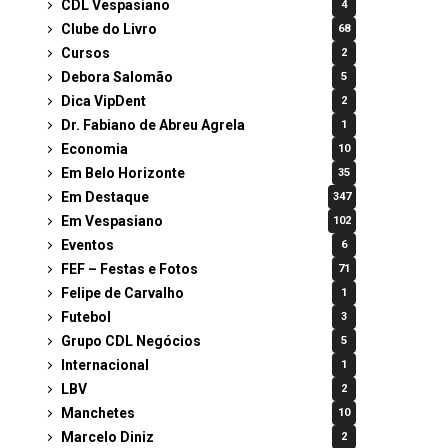
CDL Vespasiano
4
Clube do Livro
68
Cursos
2
Debora Salomão
5
Dica VipDent
2
Dr. Fabiano de Abreu Agrela
1
Economia
10
Em Belo Horizonte
35
Em Destaque
347
Em Vespasiano
102
Eventos
6
FEF – Festas e Fotos
71
Felipe de Carvalho
1
Futebol
3
Grupo CDL Negócios
5
Internacional
1
LBV
2
Manchetes
10
Marcelo Diniz
2