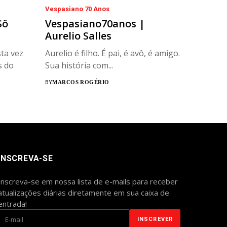
Vespasiano 70 Anos
Sô
Vespasiano70anos |
Aurelio Salles
ta vez
Aurelio é filho. É pai, é avô, é amigo.
s do
Sua história com...
BY
MARCOS ROGÉRIO
INSCREVA-SE
Inscreva-se em nossa lista de e-mails para receber
atualizações diárias diretamente em sua caixa de
entrada!