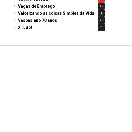
Vagas de Emprego
19
Valorizando as coisas Simples da Vida
4
Vespasiano 70 anos
29
XTudo!
3