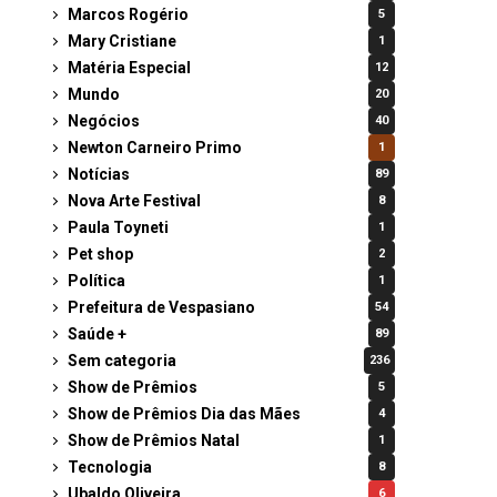
Marcos Rogério
5
Mary Cristiane
1
Matéria Especial
12
Mundo
20
Negócios
40
Newton Carneiro Primo
1
Notícias
89
Nova Arte Festival
8
Paula Toyneti
1
Pet shop
2
Política
1
Prefeitura de Vespasiano
54
Saúde +
89
Sem categoria
236
Show de Prêmios
5
Show de Prêmios Dia das Mães
4
Show de Prêmios Natal
1
Tecnologia
8
Ubaldo Oliveira
6