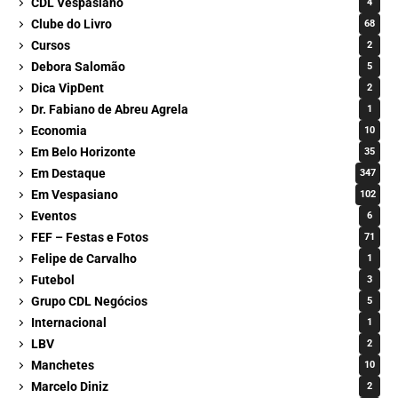
CDL Vespasiano
4
Clube do Livro
68
Cursos
2
Debora Salomão
5
Dica VipDent
2
Dr. Fabiano de Abreu Agrela
1
Economia
10
Em Belo Horizonte
35
Em Destaque
347
Em Vespasiano
102
Eventos
6
FEF – Festas e Fotos
71
Felipe de Carvalho
1
Futebol
3
Grupo CDL Negócios
5
Internacional
1
LBV
2
Manchetes
10
Marcelo Diniz
2