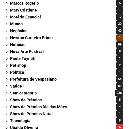
Marcos Rogério
5
Mary Cristiane
1
Matéria Especial
12
Mundo
20
Negócios
40
Newton Carneiro Primo
1
Notícias
89
Nova Arte Festival
8
Paula Toyneti
1
Pet shop
2
Política
1
Prefeitura de Vespasiano
54
Saúde +
89
Sem categoria
236
Show de Prêmios
5
Show de Prêmios Dia das Mães
4
Show de Prêmios Natal
1
Tecnologia
8
Ubaldo Oliveira
6