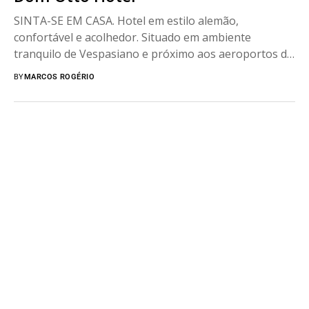
SINTA-SE EM CASA. Hotel em estilo alemão,
confortável e acolhedor. Situado em ambiente
tranquilo de Vespasiano e próximo aos aeroportos de
Confins e...
BY
MARCOS ROGÉRIO