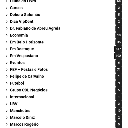
Clube do Livro
68
Cursos
2
Debora Salomão
5
Dica VipDent
2
Dr. Fabiano de Abreu Agrela
1
Economia
10
Em Belo Horizonte
35
Em Destaque
347
Em Vespasiano
102
Eventos
6
FEF – Festas e Fotos
71
Felipe de Carvalho
1
Futebol
3
Grupo CDL Negócios
5
Internacional
1
LBV
2
Manchetes
10
Marcelo Diniz
2
Marcos Rogério
5