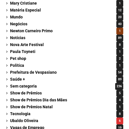
Mary Cristiane
1
Matéria Especial
12
Mundo
20
Negócios
40
Newton Carneiro Primo
1
Notícias
89
Nova Arte Festival
8
Paula Toyneti
1
Pet shop
2
Política
1
Prefeitura de Vespasiano
54
Saúde +
89
Sem categoria
236
Show de Prêmios
5
Show de Prêmios Dia das Mães
4
Show de Prêmios Natal
1
Tecnologia
8
Ubaldo Oliveira
6
Vagas de Emprego
19