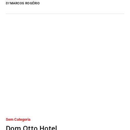
VipDent Tradição, Tecnologia e...
BY
MARCOS ROGÉRIO
Sem Categoria
Dom Otto Hotel