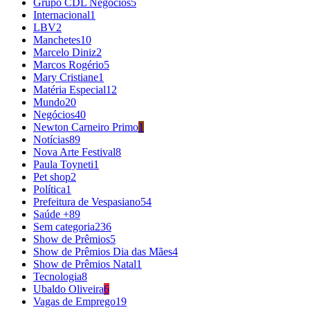
Grupo CDL Negócios
5
Internacional
1
LBV
2
Manchetes
10
Marcelo Diniz
2
Marcos Rogério
5
Mary Cristiane
1
Matéria Especial
12
Mundo
20
Negócios
40
Newton Carneiro Primo
1
Notícias
89
Nova Arte Festival
8
Paula Toyneti
1
Pet shop
2
Política
1
Prefeitura de Vespasiano
54
Saúde +
89
Sem categoria
236
Show de Prêmios
5
Show de Prêmios Dia das Mães
4
Show de Prêmios Natal
1
Tecnologia
8
Ubaldo Oliveira
6
Vagas de Emprego
19