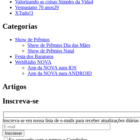
Valorizando as coisas Simples da Vida
4
Vespasiano 70 anos
29
XTudo!
3
Categorias
Show de Prêmios
Show de Prêmios Dia das Mães
Show de Prêmios Natal
Festa dos Barangos
WebRádio NOVA
App da NOVA para IOS
App da NOVA para ANDROID
Artigos
Inscreva-se
Inscreva-se em nossa lista de e-mails para receber atualizações diária
Eu concordo com o termos e Condições