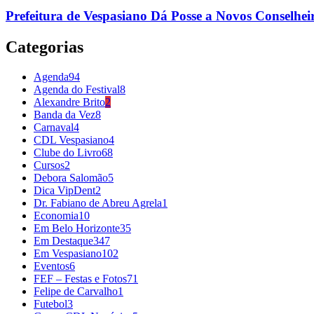
Prefeitura de Vespasiano Dá Posse a Novos Conselheir
Categorias
Agenda
94
Agenda do Festival
8
Alexandre Brito
2
Banda da Vez
8
Carnaval
4
CDL Vespasiano
4
Clube do Livro
68
Cursos
2
Debora Salomão
5
Dica VipDent
2
Dr. Fabiano de Abreu Agrela
1
Economia
10
Em Belo Horizonte
35
Em Destaque
347
Em Vespasiano
102
Eventos
6
FEF – Festas e Fotos
71
Felipe de Carvalho
1
Futebol
3