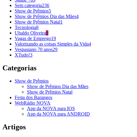
Sem categoria
236
Show de Prêmios
5
Show de Prêmios Dia das Mães
4
Show de Prêmios Natal
1
Tecnologia
8
Ubaldo Oliveira
6
Vagas de Emprego
19
Valorizando as coisas Simples da Vida
4
Vespasiano 70 anos
29
XTudo!
3
Categorias
Show de Prêmios
Show de Prêmios Dia das Mães
Show de Prêmios Natal
Festa dos Barangos
WebRádio NOVA
App da NOVA para IOS
App da NOVA para ANDROID
Artigos