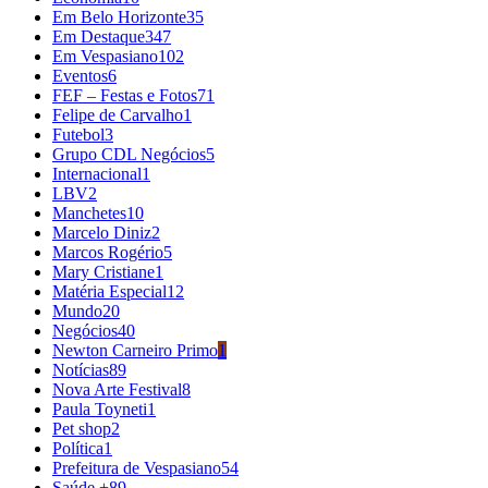
Em Belo Horizonte
35
Em Destaque
347
Em Vespasiano
102
Eventos
6
FEF – Festas e Fotos
71
Felipe de Carvalho
1
Futebol
3
Grupo CDL Negócios
5
Internacional
1
LBV
2
Manchetes
10
Marcelo Diniz
2
Marcos Rogério
5
Mary Cristiane
1
Matéria Especial
12
Mundo
20
Negócios
40
Newton Carneiro Primo
1
Notícias
89
Nova Arte Festival
8
Paula Toyneti
1
Pet shop
2
Política
1
Prefeitura de Vespasiano
54
Saúde +
89