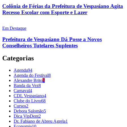
Colônia de Férias da Prefeitura de Vespasiano Agita
Recesso Escolar com Esporte e Lazer
Em Destaque
Prefeitura de Vespasiano Dá Posse a Novos
Conselheiros Tutelares Suplentes
Categorias
Agenda
94
Agenda do Festival
8
Alexandre Brito
2
Banda da Vez
8
Carnaval
4
CDL Vespasiano
4
Clube do Livro
68
Cursos
2
Debora Salomão
5
Dica VipDent
2
Dr. Fabiano de Abreu Agrela
1
Economia
10