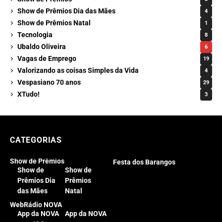
Show de Prêmios Dia das Mães
4
Show de Prêmios Natal
1
Tecnologia
8
Ubaldo Oliveira
6
Vagas de Emprego
19
Valorizando as coisas Simples da Vida
4
Vespasiano 70 anos
29
XTudo!
3
CATEGORIAS
Show de Prêmios
Festa dos Barangos
Show de
Show de
Prêmios Dia
Prêmios
das Mães
Natal
WebRádio NOVA
App da NOVA
App da NOVA