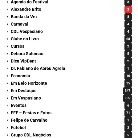
Agenda do Festival
8
Alexandre Brito
2
Banda da Vez
8
Carnaval
4
CDL Vespasiano
4
Clube do Livro
68
Cursos
2
Debora Salomão
5
Dica VipDent
2
Dr. Fabiano de Abreu Agrela
1
Economia
10
Em Belo Horizonte
35
Em Destaque
347
Em Vespasiano
102
Eventos
6
FEF – Festas e Fotos
71
Felipe de Carvalho
1
Futebol
3
Grupo CDL Negócios
5