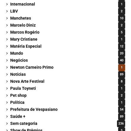
Internacional
1
LBV
2
Manchetes
10
Marcelo Diniz
2
Marcos Rogério
5
Mary Cristiane
1
Matéria Especial
12
Mundo
20
Negócios
40
Newton Carneiro Primo
1
Notícias
89
Nova Arte Festival
8
Paula Toyneti
1
Pet shop
2
Política
1
Prefeitura de Vespasiano
54
Saúde +
89
Sem categoria
236
Show de Prêmios
5