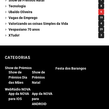
Show de Prêmios Natal
1
Tecnologia
8
Ubaldo Oliveira
6
Vagas de Emprego
19
Valorizando as coisas Simples da Vida
4
Vespasiano 70 anos
29
XTudo!
3
CATEGORIAS
Show de Prêmios
Festa dos Barangos
Show de
Show de
Prêmios Dia
Prêmios
das Mães
Natal
WebRádio NOVA
App da NOVA
App da NOVA
para IOS
para
ANDROID