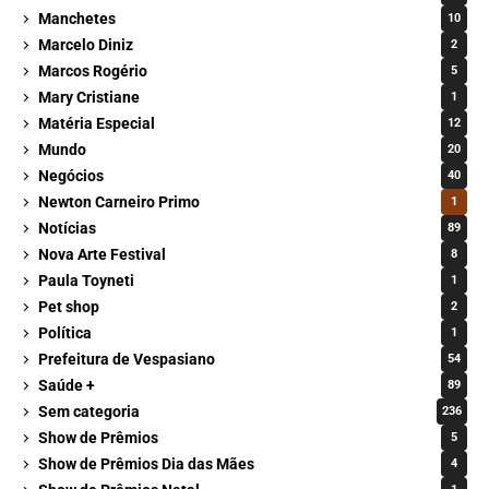
Manchetes
10
Marcelo Diniz
2
Marcos Rogério
5
Mary Cristiane
1
Matéria Especial
12
Mundo
20
Negócios
40
Newton Carneiro Primo
1
Notícias
89
Nova Arte Festival
8
Paula Toyneti
1
Pet shop
2
Política
1
Prefeitura de Vespasiano
54
Saúde +
89
Sem categoria
236
Show de Prêmios
5
Show de Prêmios Dia das Mães
4