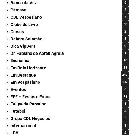
Banda da Vez
8
Carnaval
4
CDL Vespasiano
4
Clube do Livro
68
Cursos
2
Debora Salomão
5
Dica VipDent
2
Dr. Fabiano de Abreu Agrela
1
Economia
10
Em Belo Horizonte
35
Em Destaque
347
Em Vespasiano
102
Eventos
6
FEF – Festas e Fotos
71
Felipe de Carvalho
1
Futebol
3
Grupo CDL Negócios
5
Internacional
1
LBV
2