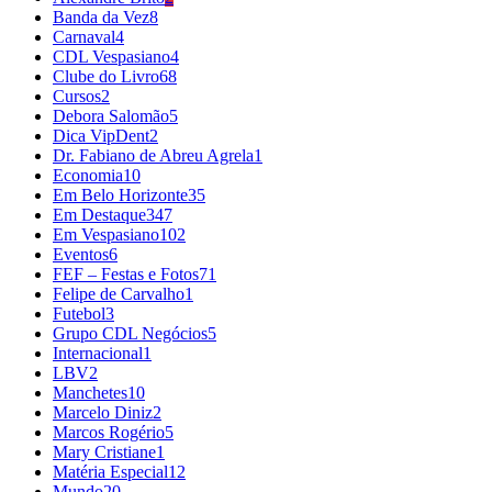
Banda da Vez
8
Carnaval
4
CDL Vespasiano
4
Clube do Livro
68
Cursos
2
Debora Salomão
5
Dica VipDent
2
Dr. Fabiano de Abreu Agrela
1
Economia
10
Em Belo Horizonte
35
Em Destaque
347
Em Vespasiano
102
Eventos
6
FEF – Festas e Fotos
71
Felipe de Carvalho
1
Futebol
3
Grupo CDL Negócios
5
Internacional
1
LBV
2
Manchetes
10
Marcelo Diniz
2
Marcos Rogério
5
Mary Cristiane
1
Matéria Especial
12
Mundo
20