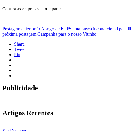
Confira as empresas participantes:
Postagem anterior
O Abrigo de Kulê: uma busca incondicional pela l
próxima postagem
Campanha para o nosso Vitinho
Share
Tweet
Pin
Publicidade
Artigos Recentes
Em Destaque