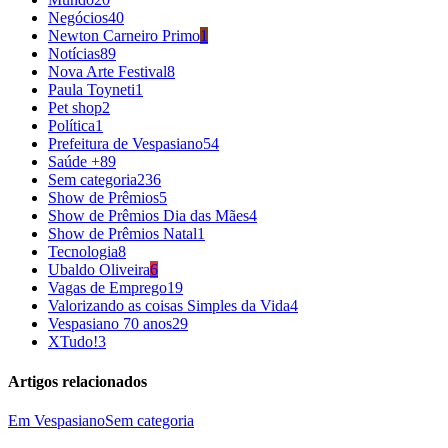
Negócios
40
Newton Carneiro Primo
1
Notícias
89
Nova Arte Festival
8
Paula Toyneti
1
Pet shop
2
Política
1
Prefeitura de Vespasiano
54
Saúde +
89
Sem categoria
236
Show de Prêmios
5
Show de Prêmios Dia das Mães
4
Show de Prêmios Natal
1
Tecnologia
8
Ubaldo Oliveira
6
Vagas de Emprego
19
Valorizando as coisas Simples da Vida
4
Vespasiano 70 anos
29
XTudo!
3
Artigos relacionados
Em Vespasiano
Sem categoria