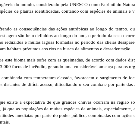
lagáveis do mundo, considerado pela UNESCO como Patrimônio Natural
espécies de plantas identificadas, contando com espécies de animais e
sofrendo as consequências das ações antrópicas ao longo do tempo, 
e estiagem são bem definidos ao longo do ano, o período da seca ocorr
s são reduzidos e muitas lagoas formadas no período das cheias desap
scam habitats próximos aos rios na busca de alimentos e dessedentação.
 este bioma mais sofre com as queimadas, de acordo com dados dispon
e 3.000 focos de incêndio, gerando uma considerável ameaça para os o
de combinada com temperatura elevada, favorecem o surgimento de foc
 distantes de difícil acesso, dificultando o seu combate por parte das 
que existe a expectativa de que grandes chuvas ocorram na região s
s, já que as populações de muitas espécies de animais, especialmente
atitudes imediatas por parte do poder público, combinadas com ações 
ntais.