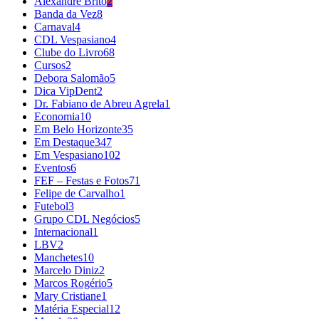
Alexandre Brito
2
Banda da Vez
8
Carnaval
4
CDL Vespasiano
4
Clube do Livro
68
Cursos
2
Debora Salomão
5
Dica VipDent
2
Dr. Fabiano de Abreu Agrela
1
Economia
10
Em Belo Horizonte
35
Em Destaque
347
Em Vespasiano
102
Eventos
6
FEF – Festas e Fotos
71
Felipe de Carvalho
1
Futebol
3
Grupo CDL Negócios
5
Internacional
1
LBV
2
Manchetes
10
Marcelo Diniz
2
Marcos Rogério
5
Mary Cristiane
1
Matéria Especial
12