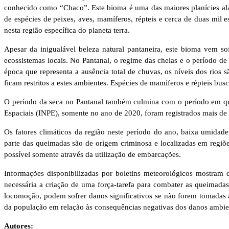
conhecido como “Chaco”. Este bioma é uma das maiores planícies a
de espécies de peixes, aves, mamíferos, répteis e cerca de duas mil 
nesta região específica do planeta terra.
Apesar da inigualável beleza natural pantaneira, este bioma vem 
ecossistemas locais. No Pantanal, o regime das cheias e o período d
época que representa a ausência total de chuvas, os níveis dos rio
ficam restritos a estes ambientes. Espécies de mamíferos e répteis bu
O período da seca no Pantanal também culmina com o período em que
Espaciais (INPE), somente no ano de 2020, foram registrados mais d
Os fatores climáticos da região neste período do ano, baixa umida
parte das queimadas são de origem criminosa e localizadas em regiões
possível somente através da utilização de embarcações.
Informações disponibilizadas por boletins meteorológicos mostram 
necessária a criação de uma força-tarefa para combater as queimada
locomoção, podem sofrer danos significativos se não forem tomadas 
da população em relação às consequências negativas dos danos ambie
Autores: