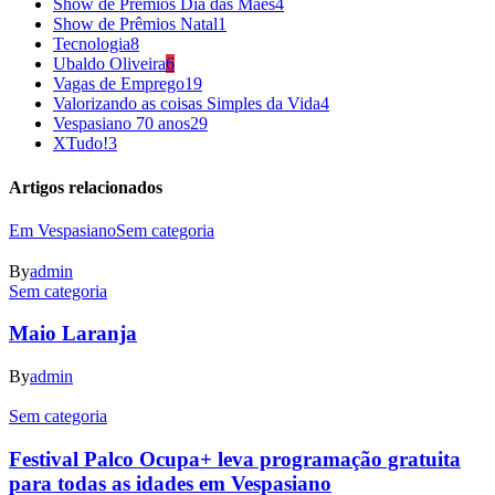
Show de Prêmios Dia das Mães
4
Show de Prêmios Natal
1
Tecnologia
8
Ubaldo Oliveira
6
Vagas de Emprego
19
Valorizando as coisas Simples da Vida
4
Vespasiano 70 anos
29
XTudo!
3
Artigos relacionados
Em Vespasiano
Sem categoria
By
admin
Sem categoria
Maio Laranja
By
admin
Sem categoria
Festival Palco Ocupa+ leva programação gratuita
para todas as idades em Vespasiano