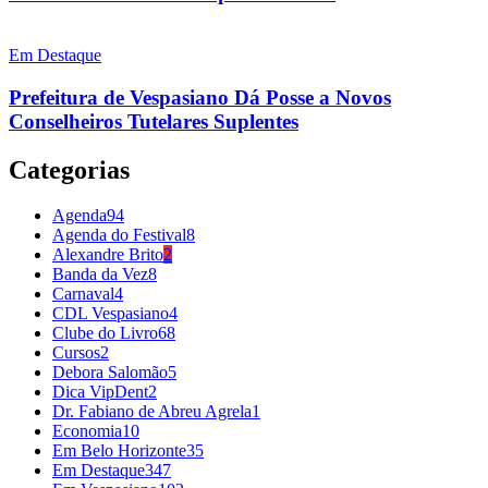
Em Destaque
Prefeitura de Vespasiano Dá Posse a Novos
Conselheiros Tutelares Suplentes
Categorias
Agenda
94
Agenda do Festival
8
Alexandre Brito
2
Banda da Vez
8
Carnaval
4
CDL Vespasiano
4
Clube do Livro
68
Cursos
2
Debora Salomão
5
Dica VipDent
2
Dr. Fabiano de Abreu Agrela
1
Economia
10
Em Belo Horizonte
35
Em Destaque
347