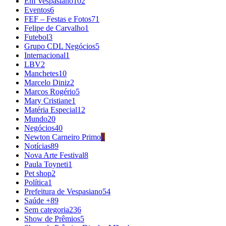
Em Vespasiano
102
Eventos
6
FEF – Festas e Fotos
71
Felipe de Carvalho
1
Futebol
3
Grupo CDL Negócios
5
Internacional
1
LBV
2
Manchetes
10
Marcelo Diniz
2
Marcos Rogério
5
Mary Cristiane
1
Matéria Especial
12
Mundo
20
Negócios
40
Newton Carneiro Primo
1
Notícias
89
Nova Arte Festival
8
Paula Toyneti
1
Pet shop
2
Política
1
Prefeitura de Vespasiano
54
Saúde +
89
Sem categoria
236
Show de Prêmios
5