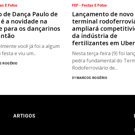
as E Fotos
FEF - Festas E Fotos
o de Dança Paulo de
Lançamento de novo
 é a novidade na
terminal rodoferrovi
e para os dançarinos
ampliará competitiv
antão
da indústria de
fertilizantes em Ube
lmente você já foi a algum
 festa e viu um...
Nesta terça-feira (9) foi lan
pedra fundamental do Term
S ROGÉRIO
Rodoferroviário de...
BY
MARCOS ROGÉRIO
ARTIGOS