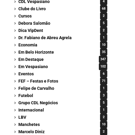
CDL Vespasiano
4
Clube do Livro
68
Cursos
2
Debora Salomão
5
Dica VipDent
2
Dr. Fabiano de Abreu Agrela
1
Economia
10
Em Belo Horizonte
35
Em Destaque
347
Em Vespasiano
102
Eventos
6
FEF – Festas e Fotos
71
Felipe de Carvalho
1
Futebol
3
Grupo CDL Negócios
5
Internacional
1
LBV
2
Manchetes
10
Marcelo Diniz
2