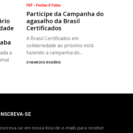
FEF - Festas E Fotos
Participe da Campanha do
ário
agasalho da Brasil
idade
Certificados
A Brasil Certificados em
raba
solidariedade ao próximo está
çada a
fazendo a campanha do...
inal
BY
MARCOS ROGÉRIO
INSCREVA-SE
Inscreva-se em nossa lista de e-mails para receber