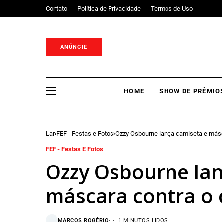
Contato
Política de Privacidade
Termos de Uso
ANÚNCIE
HOME
SHOW DE PRÊMIO
Lar
FEF - Festas e Fotos
Ozzy Osbourne lança camiseta e másc
FEF - Festas E Fotos
Ozzy Osbourne lan
máscara contra o 
MARCOS ROGÉRIO
1 MINUTOS LIDOS