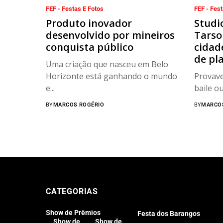
FEF - Festas E Fotos
FEF - Fest
Produto inovador
Studi
desenvolvido por mineiros
Tarso
conquista público
cidad
de pl
Uma criação que nasceu em Belo
Horizonte está ganhando o mundo
Provave
e...
baile ou
BY
MARCOS ROGÉRIO
BY
MARCO
CATEGORIAS
Show de Prêmios
Festa dos Barangos
Show de
Show de