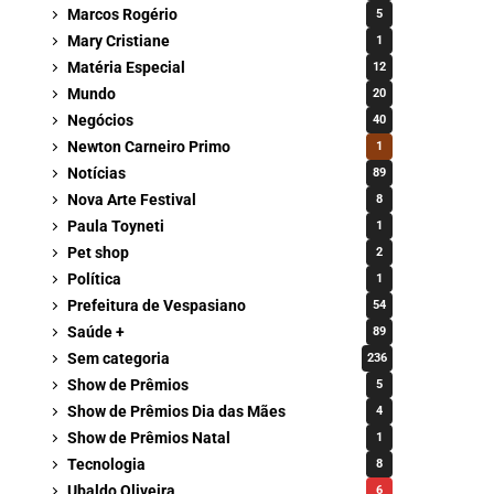
Marcos Rogério
5
Mary Cristiane
1
Matéria Especial
12
Mundo
20
Negócios
40
Newton Carneiro Primo
1
Notícias
89
Nova Arte Festival
8
Paula Toyneti
1
Pet shop
2
Política
1
Prefeitura de Vespasiano
54
Saúde +
89
Sem categoria
236
Show de Prêmios
5
Show de Prêmios Dia das Mães
4
Show de Prêmios Natal
1
Tecnologia
8
Ubaldo Oliveira
6