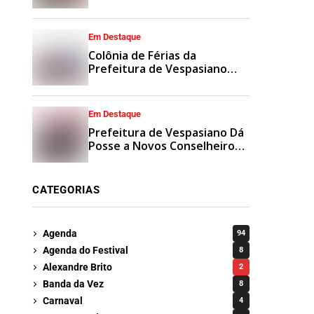
Municipais
Em Destaque
Colônia de Férias da
Prefeitura de Vespasiano
Agita Recesso Escolar com
Esporte e Lazer
Em Destaque
Prefeitura de Vespasiano Dá
Posse a Novos Conselheiros
Tutelares Suplentes
CATEGORIAS
Agenda
94
Agenda do Festival
8
Alexandre Brito
2
Banda da Vez
8
Carnaval
4