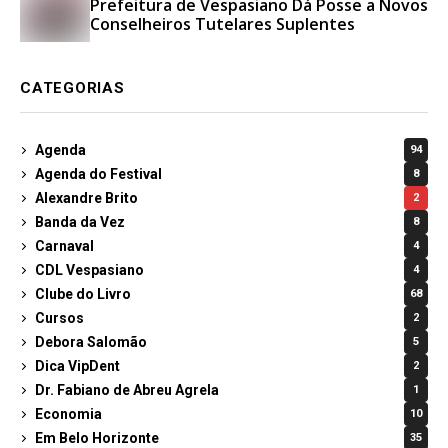
Prefeitura de Vespasiano Dá Posse a Novos
Conselheiros Tutelares Suplentes
CATEGORIAS
Agenda
94
Agenda do Festival
8
Alexandre Brito
2
Banda da Vez
8
Carnaval
4
CDL Vespasiano
4
Clube do Livro
68
Cursos
2
Debora Salomão
5
Dica VipDent
2
Dr. Fabiano de Abreu Agrela
1
Economia
10
Em Belo Horizonte
35