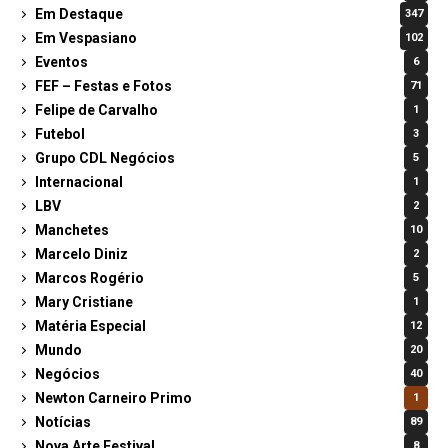
Em Destaque
347
Em Vespasiano
102
Eventos
6
FEF – Festas e Fotos
71
Felipe de Carvalho
1
Futebol
3
Grupo CDL Negócios
5
Internacional
1
LBV
2
Manchetes
10
Marcelo Diniz
2
Marcos Rogério
5
Mary Cristiane
1
Matéria Especial
12
Mundo
20
Negócios
40
Newton Carneiro Primo
1
Notícias
89
Nova Arte Festival
8