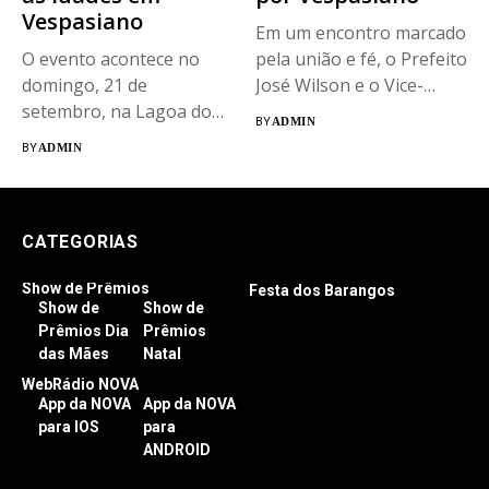
Vespasiano
Em um encontro marcado
O evento acontece no
pela união e fé, o Prefeito
domingo, 21 de
José Wilson e o Vice-
setembro, na Lagoa do
Prefeito Filipe...
BY
ADMIN
Morro...
BY
ADMIN
CATEGORIAS
Show de Prêmios
Festa dos Barangos
Show de
Show de
Prêmios Dia
Prêmios
das Mães
Natal
WebRádio NOVA
App da NOVA
App da NOVA
para IOS
para
ANDROID