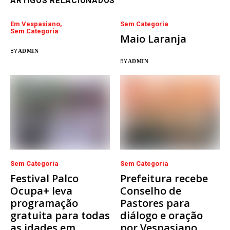
ARTIGOS RELACIONADOS
Em Vespasiano
Sem Categoria
Sem Categoria
Maio Laranja
BY
ADMIN
BY
ADMIN
Sem Categoria
Sem Categoria
Festival Palco
Prefeitura recebe
Ocupa+ leva
Conselho de
programação
Pastores para
gratuita para todas
diálogo e oração
as idades em
por Vespasiano