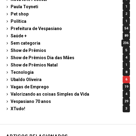
Paula Toyneti
1
Pet shop
2
Política
1
Prefeitura de Vespasiano
54
Saúde +
89
Sem categoria
236
Show de Prêmios
5
Show de Prêmios Dia das Mães
4
Show de Prêmios Natal
1
Tecnologia
8
Ubaldo Oliveira
6
Vagas de Emprego
19
Valorizando as coisas Simples da Vida
4
Vespasiano 70 anos
29
XTudo!
3