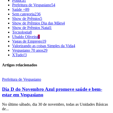
Política
1
Prefeitura de Vespasiano
54
Saúde +
89
Sem categoria
236
Show de Prêmios
5
Show de Prêmios Dia das Mães
4
Show de Prêmios Natal
1
Tecnologia
8
Ubaldo Oliveira
6
Vagas de Emprego
19
Valorizando as coisas Simples da Vida
4
Vespasiano 70 anos
29
XTudo!
3
Artigos relacionados
Prefeitura de Vespasiano
Dia D do Novembro Azul promove saúde e bem-
estar em Vespasiano
No último sábado, dia 30 de novembro, todas as Unidades Básicas
de...