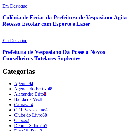
Em Destaque
Colônia de Férias da Prefeitura de Vespasiano Agita
Recesso Escolar com Esporte e Lazer
Em Destaque
Prefeitura de Vespasiano Dá Posse a Novos
Conselheiros Tutelares Suplentes
Categorias
Agenda
94
Agenda do Festival
8
Alexandre Brito
2
Banda da Vez
8
Carnaval
4
CDL Vespasiano
4
Clube do Livro
68
Cursos
2
Debora Salomão
5
Dica VipDent
2