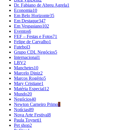
Dr. Fabiano de Abreu Agrela
1
Economia
10
Em Belo Horizonte
35
Em Destaque
347
Em Vespasiano
102
Eventos
6
FEF – Festas e Fotos
71
Felipe de Carvalho
1
Futebol
3
Grupo CDL Negócios
5
Internacional
1
LBV
2
Manchetes
10
Marcelo Diniz
2
Marcos Rogério
5
Mary Cristiane
1
Matéria Especial
12
Mundo
20
Negócios
40
Newton Carneiro Primo
1
Notícias
89
Nova Arte Festival
8
Paula Toyneti
1
Pet shop
2