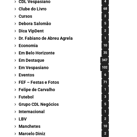
CDL Vespasiano
4
Clube do Livro
68
Cursos
2
Debora Salomão
5
Dica VipDent
2
Dr. Fabiano de Abreu Agrela
1
Economia
10
Em Belo Horizonte
35
Em Destaque
347
Em Vespasiano
102
Eventos
6
FEF – Festas e Fotos
71
Felipe de Carvalho
1
Futebol
3
Grupo CDL Negócios
5
Internacional
1
LBV
2
Manchetes
10
Marcelo Diniz
2