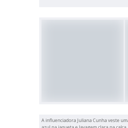
A influenciadora Juliana Cunha veste u
azul na jaqueta e lavagem clara na calça