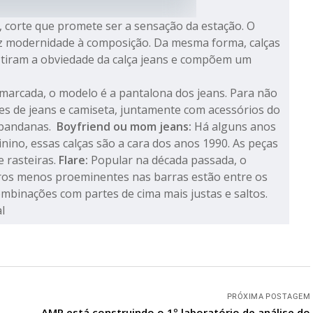
 corte que promete ser a sensação da estação. O
az modernidade à composição. Da mesma forma, calças
 tiram a obviedade da calça jeans e compõem um
marcada, o modelo é a pantalona dos jeans. Para não
s de jeans e camiseta, juntamente com acessórios do
 bandanas.
Boyfriend ou mom jeans:
Há alguns anos
no, essas calças são a cara dos anos 1990. As peças
e rasteiras.
Flare:
Popular na década passada, o
tros menos proeminentes nas barras estão entre os
 combinações com partes de cima mais justas e saltos.
al
PRÓXIMA POSTAGEM
s
AMR está construindo o 1º laboratório de análise do