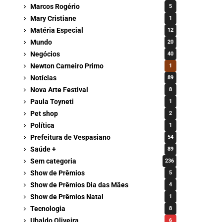
Marcos Rogério
5
Mary Cristiane
1
Matéria Especial
12
Mundo
20
Negócios
40
Newton Carneiro Primo
1
Notícias
89
Nova Arte Festival
8
Paula Toyneti
1
Pet shop
2
Política
1
Prefeitura de Vespasiano
54
Saúde +
89
Sem categoria
236
Show de Prêmios
5
Show de Prêmios Dia das Mães
4
Show de Prêmios Natal
1
Tecnologia
8
Ubaldo Oliveira
6