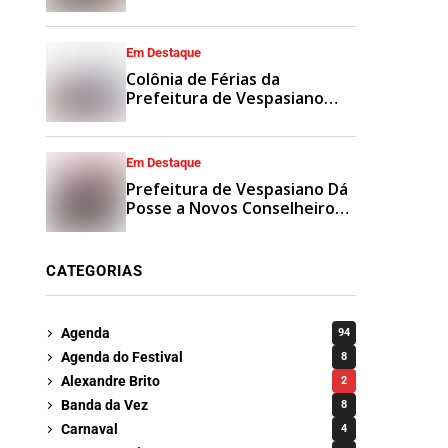
Municipais
Em Destaque
Colônia de Férias da
Prefeitura de Vespasiano
Agita Recesso Escolar com
Esporte e Lazer
Em Destaque
Prefeitura de Vespasiano Dá
Posse a Novos Conselheiros
Tutelares Suplentes
CATEGORIAS
Agenda
94
Agenda do Festival
8
Alexandre Brito
2
Banda da Vez
8
Carnaval
4