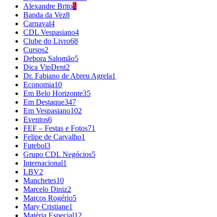
Alexandre Brito
2
Banda da Vez
8
Carnaval
4
CDL Vespasiano
4
Clube do Livro
68
Cursos
2
Debora Salomão
5
Dica VipDent
2
Dr. Fabiano de Abreu Agrela
1
Economia
10
Em Belo Horizonte
35
Em Destaque
347
Em Vespasiano
102
Eventos
6
FEF – Festas e Fotos
71
Felipe de Carvalho
1
Futebol
3
Grupo CDL Negócios
5
Internacional
1
LBV
2
Manchetes
10
Marcelo Diniz
2
Marcos Rogério
5
Mary Cristiane
1
Matéria Especial
12