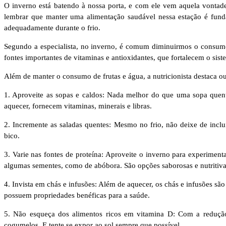
O inverno está batendo à nossa porta, e com ele vem aquela vontade 
lembrar que manter uma alimentação saudável nessa estação é funda
adequadamente durante o frio.
Segundo a especialista, no inverno, é comum diminuirmos o consumo 
fontes importantes de vitaminas e antioxidantes, que fortalecem o si
Além de manter o consumo de frutas e água, a nutricionista destaca ou
1. Aproveite as sopas e caldos: Nada melhor do que uma sopa quenti
aquecer, fornecem vitaminas, minerais e libras.
2. Incremente as saladas quentes: Mesmo no frio, não deixe de inclu
bico.
3. Varie nas fontes de proteína: Aproveite o inverno para experiment
algumas sementes, como de abóbora. São opções saborosas e nutritiv
4. Invista em chás e infusões: Além de aquecer, os chás e infusões s
possuem propriedades benéficas para a saúde.
5. Não esqueça dos alimentos ricos em vitamina D: Com a redução
cogumelos. E tente se expor ao sol sempre que possível.