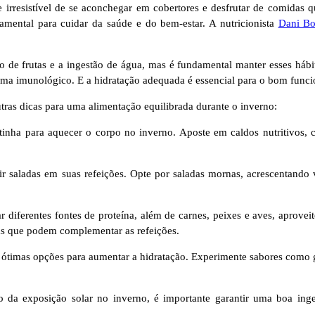
irresistível de se aconchegar em cobertores e desfrutar de comidas qu
mental para cuidar da saúde e do bem-estar. A nutricionista
Dani Bo
de frutas e a ingestão de água, mas é fundamental manter esses hábi
stema imunológico. E a hidratação adequada é essencial para o bom func
tras dicas para uma alimentação equilibrada durante o inverno:
nha para aquecer o corpo no inverno. Aposte em caldos nutritivos, c
ir saladas em suas refeições. Opte por saladas mornas, acrescentando 
ar diferentes fontes de proteína, além de carnes, peixes e aves, aprove
as que podem complementar as refeições.
ão ótimas opções para aumentar a hidratação. Experimente sabores como
 da exposição solar no inverno, é importante garantir uma boa ing