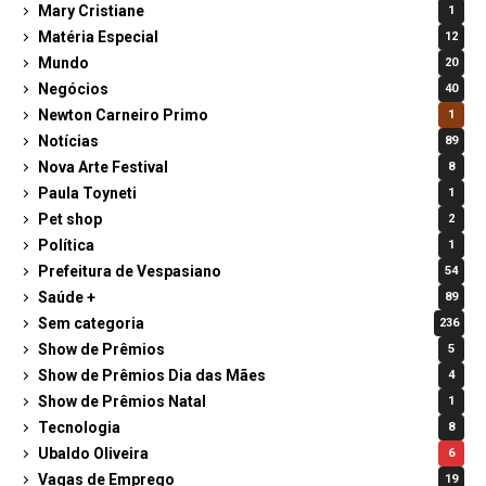
Mary Cristiane
1
Matéria Especial
12
Mundo
20
Negócios
40
Newton Carneiro Primo
1
Notícias
89
Nova Arte Festival
8
Paula Toyneti
1
Pet shop
2
Política
1
Prefeitura de Vespasiano
54
Saúde +
89
Sem categoria
236
Show de Prêmios
5
Show de Prêmios Dia das Mães
4
Show de Prêmios Natal
1
Tecnologia
8
Ubaldo Oliveira
6
Vagas de Emprego
19