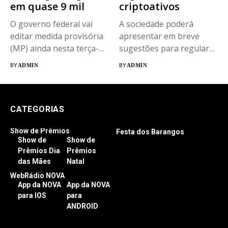
em quase 9 mil
criptoativos
O governo federal vai
A sociedade poderá
editar medida provisória
apresentar em breve
(MP) ainda nesta terça-
sugestões para regular
feira (18) para...
uma das principais...
BY
ADMIN
BY
ADMIN
CATEGORIAS
Show de Prêmios
Festa dos Barangos
Show de
Show de
Prêmios Dia
Prêmios
das Mães
Natal
WebRádio NOVA
App da NOVA
App da NOVA
para IOS
para
ANDROID