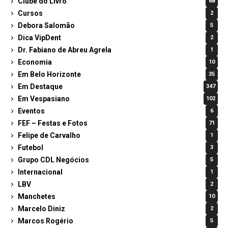
Clube do Livro
68
Cursos
2
Debora Salomão
5
Dica VipDent
2
Dr. Fabiano de Abreu Agrela
1
Economia
10
Em Belo Horizonte
35
Em Destaque
347
Em Vespasiano
102
Eventos
6
FEF – Festas e Fotos
71
Felipe de Carvalho
1
Futebol
3
Grupo CDL Negócios
5
Internacional
1
LBV
2
Manchetes
10
Marcelo Diniz
2
Marcos Rogério
5