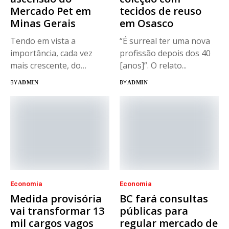
Mercado Pet em
tecidos de reuso
Minas Gerais
em Osasco
Tendo em vista a
“É surreal ter uma nova
importância, cada vez
profissão depois dos 40
mais crescente, do
[anos]”. O relato...
segmento de...
BY
ADMIN
BY
ADMIN
Economia
Economia
Medida provisória
BC fará consultas
vai transformar 13
públicas para
mil cargos vagos
regular mercado de