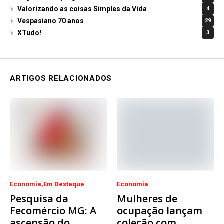
Valorizando as coisas Simples da Vida
4
Vespasiano 70 anos
29
XTudo!
3
ARTIGOS RELACIONADOS
Economia
Em Destaque
Economia
Pesquisa da
Mulheres de
Fecomércio MG: A
ocupação lançam
ascensão do
coleção com