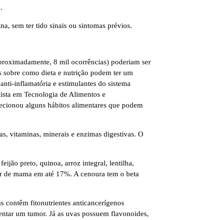
.
, sem ter tido sinais ou sintomas prévios.
proximadamente, 8 mil ocorrências) poderiam ser
as sobre como dieta e nutrição podem ter um
ti-inflamatória e estimulantes do sistema
lista em Tecnologia de Alimentos e
lecionou alguns hábitos alimentares que podem
s, vitaminas, minerais e enzimas digestivas. O
jão preto, quinoa, arroz integral, lentilha,
cer de mama em até 17%. A cenoura tem o beta
s contêm fitonutrientes anticancerígenos
entar um tumor. Já as uvas possuem flavonoides,