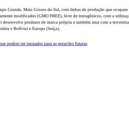
 Campo Grande, Mato Grosso do Sul, com linhas de produção que ocupam
camente modificados (GMO FREE), livre de transgênicos, com a utilizaç
ri desenvolve produtos de marca própria e também atua com a terceiriza
mbia e Bolívia) e Europa (Suíça).
 que podem ser passados para as gerações futuras