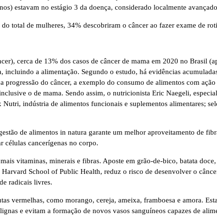
anos) estavam no estágio 3 da doença, considerado localmente avançado
o total de mulheres, 34% descobriram o câncer ao fazer exame de rotina
ncer), cerca de 13% dos casos de câncer de mama em 2020 no Brasil (a
ida, incluindo a alimentação. Segundo o estudo, há evidências acumulad
a progressão do câncer, a exemplo do consumo de alimentos com ação an
nclusive o de mama. Sendo assim, o nutricionista Eric Naegeli, especia
utri, indústria de alimentos funcionais e suplementos alimentares; se
gestão de alimentos in natura garante um melhor aproveitamento de fibra
r células cancerígenas no corpo.
s vitaminas, minerais e fibras. Aposte em grão-de-bico, batata doce, fei
a Harvard School of Public Health, reduz o risco de desenvolver o cân
 radicais livres.
rutas vermelhas, como morango, cereja, ameixa, framboesa e amora. Esta
lignas e evitam a formação de novos vasos sanguíneos capazes de alim