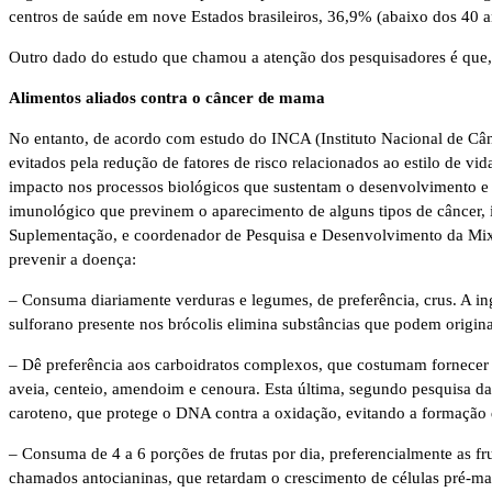
centros de saúde em nove Estados brasileiros, 36,9% (abaixo dos 40 
Outro dado do estudo que chamou a atenção dos pesquisadores é que, d
Alimentos aliados contra o câncer de mama
No entanto, de acordo com estudo do INCA (Instituto Nacional de Câ
evitados pela redução de fatores de risco relacionados ao estilo de v
impacto nos processos biológicos que sustentam o desenvolvimento e 
imunológico que previnem o aparecimento de alguns tipos de câncer, i
Suplementação, e coordenador de Pesquisa e Desenvolvimento da Mix N
prevenir a doença:
– Consuma diariamente verduras e legumes, de preferência, crus. A in
sulforano presente nos brócolis elimina substâncias que podem origina
– Dê preferência aos carboidratos complexos, que costumam fornecer mai
aveia, centeio, amendoim e cenoura. Esta última, segundo pesquisa d
caroteno, que protege o DNA contra a oxidação, evitando a formação de
– Consuma de 4 a 6 porções de frutas por dia, preferencialmente as f
chamados antocianinas, que retardam o crescimento de células pré-ma