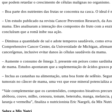
que podem retardar o crescimento de células malignas no organismo.
– Boa parte dos nutrientes das frutas se concentra na casca. O ideal é
– Um estudo publicado na revista Cancer Prevention Research, da As
mama. Eles analisaram a interação dos compostos do fruto com a enzi
concluíram que a romã inibe sua ação.
– Diminua a quantidade de sal e adote temperos saudáveis, como ervas
Comprehensive Cancer Center, da Universidade de Michigan, afirmam q
cancerígenas, inclusive evitar danos às células saudáveis da mama.
– Aumente o consumo de ômega 3, presente em peixes como sardinha e 
de mama. Estudos apontaram que a suplementação de ácidos graxos po
– Inclua as castanhas na alimentação, uma boa fonte de selênio. Segund
tumorais no câncer de mama, uma vez que esse mineral potencializa a 
“Vale complementar que os carotenóides, compostos bioativos precurs
abóbora, couve, milho, cenoura, tomate, beterraba, manga, melancia, 
laranja e vermelha”, finaliza o nutricionista Eric Naegeli, da Mix Nutri
Sobre a Mix Nutri