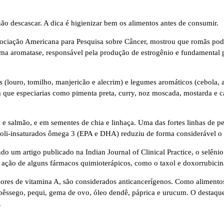
 não descascar. A dica é higienizar bem os alimentos antes de consumir.
sociação Americana para Pesquisa sobre Câncer, mostrou que romãs pod
ma aromatase, responsável pela produção de estrogênio e fundamental p
 (louro, tomilho, manjericão e alecrim) e legumes aromáticos (cebola, 
ue especiarias como pimenta preta, curry, noz moscada, mostarda e ca
salmão, e em sementes de chia e linhaça. Uma das fortes linhas de pe
li-insaturados ômega 3 (EPA e DHA) reduziu de forma considerável o 
o um artigo publicado na Indian Journal of Clinical Practice, o selênio 
ação de alguns fármacos quimioterápicos, como o taxol e doxorrubicina
ores de vitamina A, são considerados anticancerígenos. Como alimentos
pêssego, pequi, gema de ovo, óleo dendê, páprica e urucum. O destaque
.