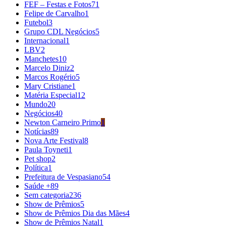
FEF – Festas e Fotos
71
Felipe de Carvalho
1
Futebol
3
Grupo CDL Negócios
5
Internacional
1
LBV
2
Manchetes
10
Marcelo Diniz
2
Marcos Rogério
5
Mary Cristiane
1
Matéria Especial
12
Mundo
20
Negócios
40
Newton Carneiro Primo
1
Notícias
89
Nova Arte Festival
8
Paula Toyneti
1
Pet shop
2
Política
1
Prefeitura de Vespasiano
54
Saúde +
89
Sem categoria
236
Show de Prêmios
5
Show de Prêmios Dia das Mães
4
Show de Prêmios Natal
1