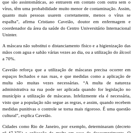
que são assintomáticas, ao entrarem em contato com outra sem o
vírus, têm uma probabilidade muito menor de contaminação. Assim,
quanto mais pessoas usarem corretamente, menos o vírus se
espalha”, afirma Cristiano Caveião, doutor em enfermagem e
coordenador da área da saúde do Centro Universitário Internacional
Uninter.
A máscara não substitui o distanciamento físico e a higienização das
mãos com agua e sabão várias vezes ao dia, ou a utilização do álcool
a 70%.
Caveião reforça que a utilização de máscaras precisa ocorrer em
espaços fechados e nas ruas, e que medidas como a aplicação de
multa são muitas vezes necessárias. “A multa de natureza
administrativa na rua pode ser aplicada quando for legislação no
município a utilização de máscaras. Infelizmente ela é necessária,
visto que a população não segue as regras, e assim, quando recebem
medidas punitivas o controle se torna mais rigoroso. É uma questão
cultural”, explica Caveião.
Cidades como Rio de Janeiro, por exemplo, determinaram (decreto
nº 47.375) a aplicação de multa em caso de descumprimento. O