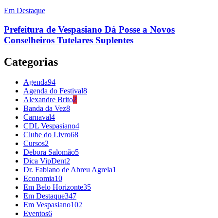
Em Destaque
Prefeitura de Vespasiano Dá Posse a Novos
Conselheiros Tutelares Suplentes
Categorias
Agenda
94
Agenda do Festival
8
Alexandre Brito
2
Banda da Vez
8
Carnaval
4
CDL Vespasiano
4
Clube do Livro
68
Cursos
2
Debora Salomão
5
Dica VipDent
2
Dr. Fabiano de Abreu Agrela
1
Economia
10
Em Belo Horizonte
35
Em Destaque
347
Em Vespasiano
102
Eventos
6