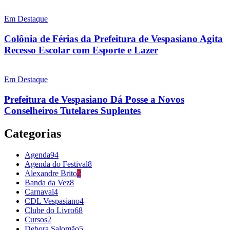
Em Destaque
Colônia de Férias da Prefeitura de Vespasiano Agita
Recesso Escolar com Esporte e Lazer
Em Destaque
Prefeitura de Vespasiano Dá Posse a Novos
Conselheiros Tutelares Suplentes
Categorias
Agenda
94
Agenda do Festival
8
Alexandre Brito
2
Banda da Vez
8
Carnaval
4
CDL Vespasiano
4
Clube do Livro
68
Cursos
2
Debora Salomão
5