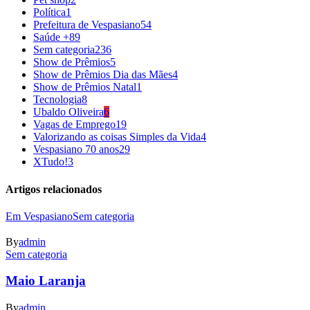
Política
1
Prefeitura de Vespasiano
54
Saúde +
89
Sem categoria
236
Show de Prêmios
5
Show de Prêmios Dia das Mães
4
Show de Prêmios Natal
1
Tecnologia
8
Ubaldo Oliveira
6
Vagas de Emprego
19
Valorizando as coisas Simples da Vida
4
Vespasiano 70 anos
29
XTudo!
3
Artigos relacionados
Em Vespasiano
Sem categoria
By
admin
Sem categoria
Maio Laranja
By
admin