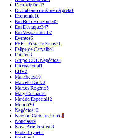
Dica VipDent
2
Dr. Fabiano de Abreu Agrela
1
Economia
10
Em Belo Horizonte
35
Em Destaque
347
Em Vespasiano
102
Eventos
6
FEF – Festas e Fotos
71
Felipe de Carvalho
1
Futebol
3
Grupo CDL Negócios
5
Internacional
1
LBV
2
Manchetes
10
Marcelo Diniz
2
Marcos Rogério
5
Mary Cristiane
1
Matéria Especial
12
Mundo
20
Negócios
40
Newton Carneiro Primo
1
Notícias
89
Nova Arte Festival
8
Paula Toyneti
1
Pet shop
2