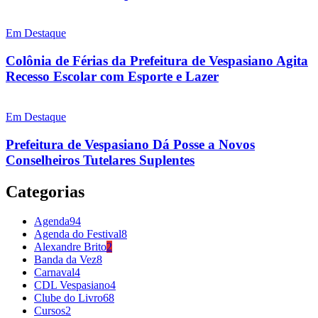
Em Destaque
Colônia de Férias da Prefeitura de Vespasiano Agita
Recesso Escolar com Esporte e Lazer
Em Destaque
Prefeitura de Vespasiano Dá Posse a Novos
Conselheiros Tutelares Suplentes
Categorias
Agenda
94
Agenda do Festival
8
Alexandre Brito
2
Banda da Vez
8
Carnaval
4
CDL Vespasiano
4
Clube do Livro
68
Cursos
2