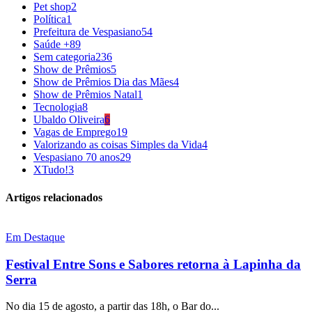
Pet shop
2
Política
1
Prefeitura de Vespasiano
54
Saúde +
89
Sem categoria
236
Show de Prêmios
5
Show de Prêmios Dia das Mães
4
Show de Prêmios Natal
1
Tecnologia
8
Ubaldo Oliveira
6
Vagas de Emprego
19
Valorizando as coisas Simples da Vida
4
Vespasiano 70 anos
29
XTudo!
3
Artigos relacionados
Em Destaque
Festival Entre Sons e Sabores retorna à Lapinha da
Serra
No dia 15 de agosto, a partir das 18h, o Bar do...