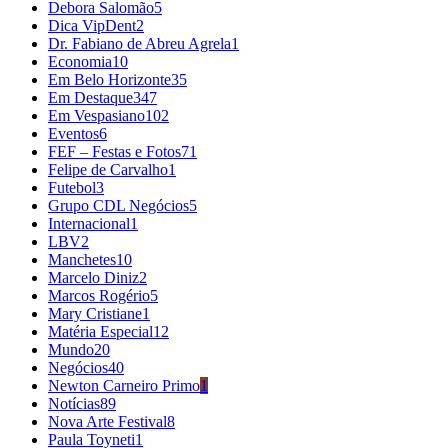
Debora Salomão
5
Dica VipDent
2
Dr. Fabiano de Abreu Agrela
1
Economia
10
Em Belo Horizonte
35
Em Destaque
347
Em Vespasiano
102
Eventos
6
FEF – Festas e Fotos
71
Felipe de Carvalho
1
Futebol
3
Grupo CDL Negócios
5
Internacional
1
LBV
2
Manchetes
10
Marcelo Diniz
2
Marcos Rogério
5
Mary Cristiane
1
Matéria Especial
12
Mundo
20
Negócios
40
Newton Carneiro Primo
1
Notícias
89
Nova Arte Festival
8
Paula Toyneti
1