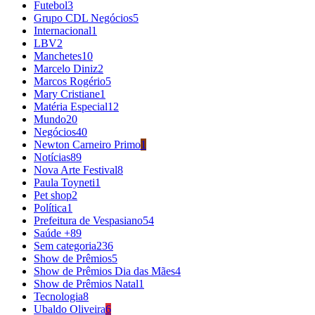
Futebol
3
Grupo CDL Negócios
5
Internacional
1
LBV
2
Manchetes
10
Marcelo Diniz
2
Marcos Rogério
5
Mary Cristiane
1
Matéria Especial
12
Mundo
20
Negócios
40
Newton Carneiro Primo
1
Notícias
89
Nova Arte Festival
8
Paula Toyneti
1
Pet shop
2
Política
1
Prefeitura de Vespasiano
54
Saúde +
89
Sem categoria
236
Show de Prêmios
5
Show de Prêmios Dia das Mães
4
Show de Prêmios Natal
1
Tecnologia
8
Ubaldo Oliveira
6