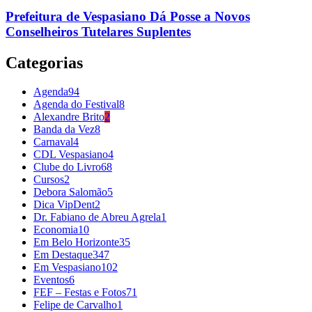
Prefeitura de Vespasiano Dá Posse a Novos
Conselheiros Tutelares Suplentes
Categorias
Agenda
94
Agenda do Festival
8
Alexandre Brito
2
Banda da Vez
8
Carnaval
4
CDL Vespasiano
4
Clube do Livro
68
Cursos
2
Debora Salomão
5
Dica VipDent
2
Dr. Fabiano de Abreu Agrela
1
Economia
10
Em Belo Horizonte
35
Em Destaque
347
Em Vespasiano
102
Eventos
6
FEF – Festas e Fotos
71
Felipe de Carvalho
1