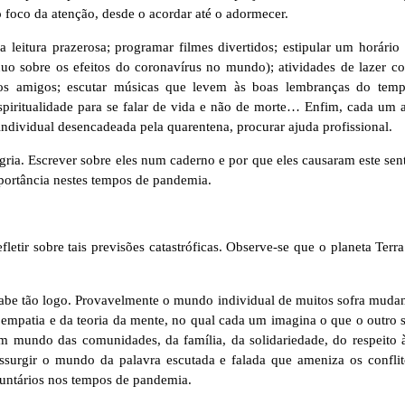
o foco da atenção, desde o acordar até o adormecer.
eitura prazerosa; programar filmes divertidos; estipular um horário pa
sobre os efeitos do coronavírus no mundo); atividades de lazer com 
os amigos; escutar músicas que levem às boas lembranças do tempo
iritualidade para se falar de vida e não de morte… Enfim, cada um a
individual desencadeada pela quarentena, procurar ajuda profissional.
gria. Escrever sobre eles num caderno e por que eles causaram este se
mportância nestes tempos de pandemia.
tir sobre tais previsões catastróficas. Observe-se que o planeta Terr
abe tão logo. Provavelmente o mundo individual de muitos sofra mud
mpatia e da teoria da mente, no qual cada um imagina o que o outro se
 mundo das comunidades, da família, da solidariedade, do respeito à
ssurgir o mundo da palavra escutada e falada que ameniza os conflit
untários nos tempos de pandemia.