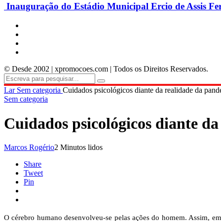
Inauguração do Estádio Municipal Ercio de Assis Fe
© Desde 2002 | xpromocoes.com | Todos os Direitos Reservados.
Lar
Sem categoria
Cuidados psicológicos diante da realidade da pan
Sem categoria
Cuidados psicológicos diante d
Marcos Rogério
2 Minutos lidos
Share
Tweet
Pin
O cérebro humano desenvolveu-se pelas ações do homem. Assim, em te