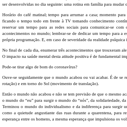
ser desenvolvidas no dia seguinte: uma rotina em família para mudar 
Horário do café matinal; tempo para arrumar a casa; momento para a l
ficando o tempo todo em frente à TV tomando conhecimento contínuo 
reservar um tempo para as redes sociais para comunicar-se com 
acontecimentos no mundo; lembrar-se de dedicar um tempo para a esp
própria programação. E, em caso de severidade da realidade psíquica 
No final de cada dia, enumerar três acontecimentos que trouxeram ale
O impacto na saúde mental desta atitude positiva é de fundamental i
Pode-se tirar algo de bom do coronavírus?
Ouve-se seguidamente que o mundo acabou ou vai acabar. É de se refle
rotação) e em torno do Sol (movimento de translação).
Então o mundo não acabou e não se tem previsão de que o mesmo ac
o mundo do “eu” para surgir o mundo do “nós”, da solidariedade, da e
Terminou o mundo do individualismo e da indiferença para surgir um
como a quietude angustiante das ruas durante a quarentena, para re
esperança entre os homens, a mesma esperança que impulsiona os vol