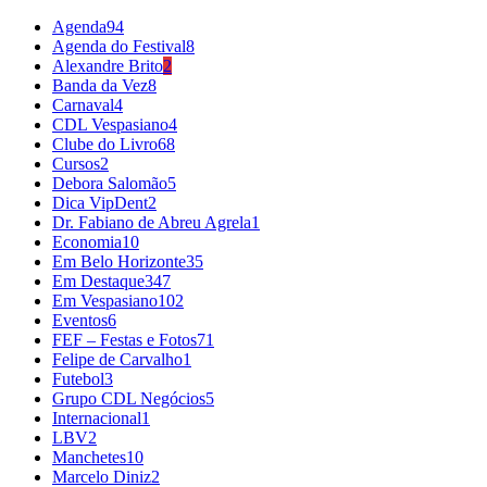
Agenda
94
Agenda do Festival
8
Alexandre Brito
2
Banda da Vez
8
Carnaval
4
CDL Vespasiano
4
Clube do Livro
68
Cursos
2
Debora Salomão
5
Dica VipDent
2
Dr. Fabiano de Abreu Agrela
1
Economia
10
Em Belo Horizonte
35
Em Destaque
347
Em Vespasiano
102
Eventos
6
FEF – Festas e Fotos
71
Felipe de Carvalho
1
Futebol
3
Grupo CDL Negócios
5
Internacional
1
LBV
2
Manchetes
10
Marcelo Diniz
2