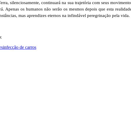
Terra, silenciosamente, continuará na sua trajetória com seus movimen
á. Apenas os humanos não serão os mesmos depois que esta realidade s
nstâncias, mas aprendizes eternos na infindável peregrinação pela vida.
r.
nfecção de carros