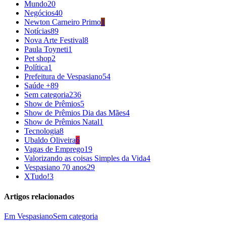
Mundo
20
Negócios
40
Newton Carneiro Primo
1
Notícias
89
Nova Arte Festival
8
Paula Toyneti
1
Pet shop
2
Política
1
Prefeitura de Vespasiano
54
Saúde +
89
Sem categoria
236
Show de Prêmios
5
Show de Prêmios Dia das Mães
4
Show de Prêmios Natal
1
Tecnologia
8
Ubaldo Oliveira
6
Vagas de Emprego
19
Valorizando as coisas Simples da Vida
4
Vespasiano 70 anos
29
XTudo!
3
Artigos relacionados
Em Vespasiano
Sem categoria