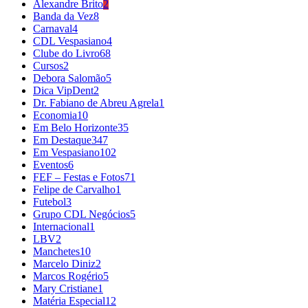
Alexandre Brito
2
Banda da Vez
8
Carnaval
4
CDL Vespasiano
4
Clube do Livro
68
Cursos
2
Debora Salomão
5
Dica VipDent
2
Dr. Fabiano de Abreu Agrela
1
Economia
10
Em Belo Horizonte
35
Em Destaque
347
Em Vespasiano
102
Eventos
6
FEF – Festas e Fotos
71
Felipe de Carvalho
1
Futebol
3
Grupo CDL Negócios
5
Internacional
1
LBV
2
Manchetes
10
Marcelo Diniz
2
Marcos Rogério
5
Mary Cristiane
1
Matéria Especial
12