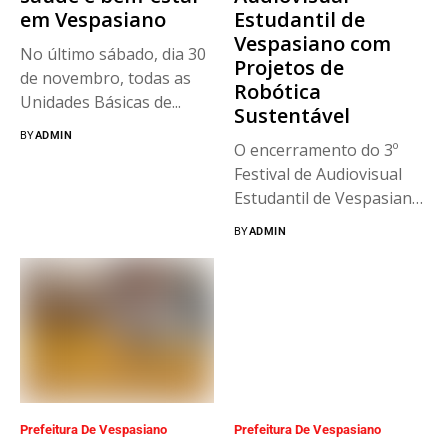
em Vespasiano
Estudantil de
Vespasiano com
No último sábado, dia 30
Projetos de
de novembro, todas as
Robótica
Unidades Básicas de...
Sustentável
BY
ADMIN
O encerramento do 3º
Festival de Audiovisual
Estudantil de Vespasiano
foi um...
BY
ADMIN
Prefeitura De Vespasiano
Prefeitura De Vespasiano