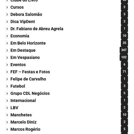
Cursos
2
Debora Salomão
5
Dica VipDent
2
Dr. Fabiano de Abreu Agrela
1
Economia
10
Em Belo Horizonte
35
Em Destaque
347
Em Vespasiano
102
Eventos
6
FEF – Festas e Fotos
71
Felipe de Carvalho
1
Futebol
3
Grupo CDL Negócios
5
Internacional
1
LBV
2
Manchetes
10
Marcelo Diniz
2
Marcos Rogério
5