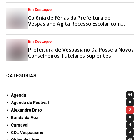
Em Destaque
Colônia de Férias da Prefeitura de
Vespasiano Agita Recesso Escolar com
Esporte e Lazer
Em Destaque
Prefeitura de Vespasiano Dá Posse a Novos
Conselheiros Tutelares Suplentes
CATEGORIAS
Agenda
94
Agenda do Festival
8
Alexandre Brito
2
Banda da Vez
8
Carnaval
4
CDL Vespasiano
4
Clube do Livro
68