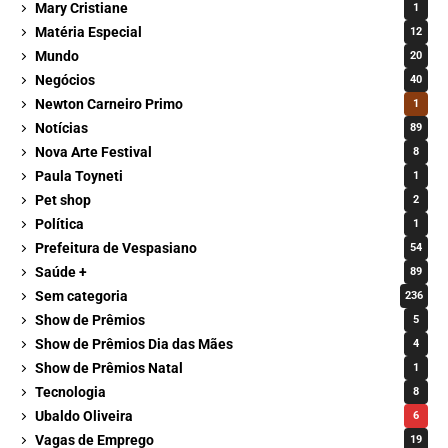
Mary Cristiane
1
Matéria Especial
12
Mundo
20
Negócios
40
Newton Carneiro Primo
1
Notícias
89
Nova Arte Festival
8
Paula Toyneti
1
Pet shop
2
Política
1
Prefeitura de Vespasiano
54
Saúde +
89
Sem categoria
236
Show de Prêmios
5
Show de Prêmios Dia das Mães
4
Show de Prêmios Natal
1
Tecnologia
8
Ubaldo Oliveira
6
Vagas de Emprego
19