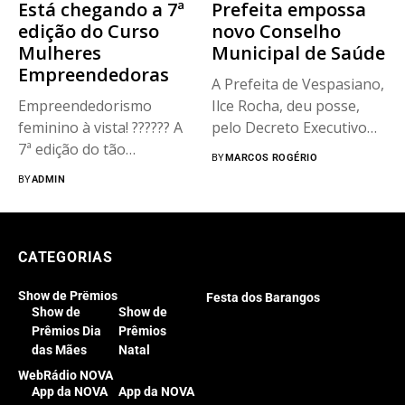
Está chegando a 7ª
Prefeita empossa
edição do Curso
novo Conselho
Mulheres
Municipal de Saúde
Empreendedoras
A Prefeita de Vespasiano,
Empreendedorismo
Ilce Rocha, deu posse,
feminino à vista! ????‍?? A
pelo Decreto Executivo
7ª edição do tão
nº...
BY
MARCOS ROGÉRIO
aguardado curso...
BY
ADMIN
CATEGORIAS
Show de Prêmios
Festa dos Barangos
Show de
Show de
Prêmios Dia
Prêmios
das Mães
Natal
WebRádio NOVA
App da NOVA
App da NOVA