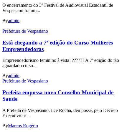
O encerramento do 3º Festival de Audiovisual Estudantil de
Vespasiano foi um...
By
admin
Prefeitura de Vespasiano
Está chegando a 7ª edição do Curso Mulheres
Empreendedoras
Empreendedorismo feminino à vista! ????‍?? A 7ª edição do tão
aguardado curso...
By
admin
Prefeitura de Vespasiano
Prefeita empossa novo Conselho Municipal de
Saúde
A Prefeita de Vespasiano, Ilce Rocha, deu posse, pelo Decreto
Executivo nº...
By
Marcos Rogério