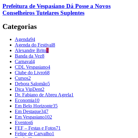
Prefeitura de Vespasiano Dá Posse a Novos
Conselheiros Tutelares Suplentes
Categorias
Agenda
94
Agenda do Festival
8
Alexandre Brito
2
Banda da Vez
8
Carnaval
4
CDL Vespasiano
4
Clube do Livro
68
Cursos
2
Debora Salomão
5
Dica VipDent
2
Dr. Fabiano de Abreu Agrela
1
Economia
10
Em Belo Horizonte
35
Em Destaque
347
Em Vespasiano
102
Eventos
6
FEF – Festas e Fotos
71
Felipe de Carvalho
1