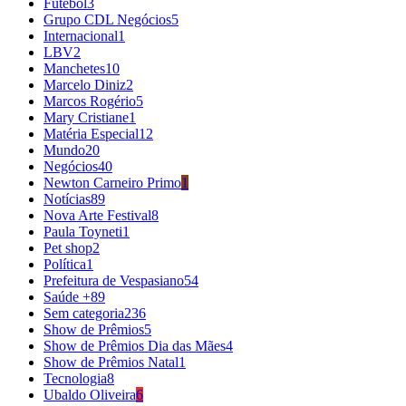
Futebol
3
Grupo CDL Negócios
5
Internacional
1
LBV
2
Manchetes
10
Marcelo Diniz
2
Marcos Rogério
5
Mary Cristiane
1
Matéria Especial
12
Mundo
20
Negócios
40
Newton Carneiro Primo
1
Notícias
89
Nova Arte Festival
8
Paula Toyneti
1
Pet shop
2
Política
1
Prefeitura de Vespasiano
54
Saúde +
89
Sem categoria
236
Show de Prêmios
5
Show de Prêmios Dia das Mães
4
Show de Prêmios Natal
1
Tecnologia
8
Ubaldo Oliveira
6