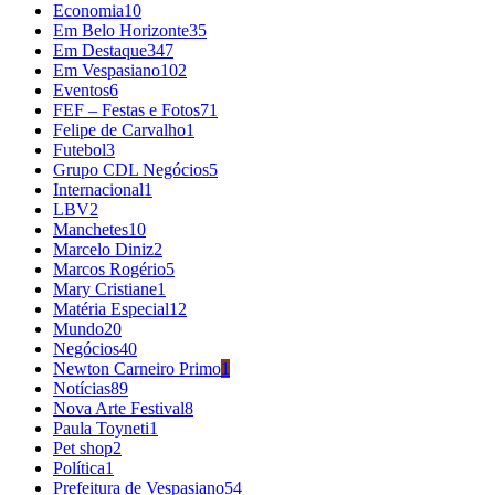
Economia
10
Em Belo Horizonte
35
Em Destaque
347
Em Vespasiano
102
Eventos
6
FEF – Festas e Fotos
71
Felipe de Carvalho
1
Futebol
3
Grupo CDL Negócios
5
Internacional
1
LBV
2
Manchetes
10
Marcelo Diniz
2
Marcos Rogério
5
Mary Cristiane
1
Matéria Especial
12
Mundo
20
Negócios
40
Newton Carneiro Primo
1
Notícias
89
Nova Arte Festival
8
Paula Toyneti
1
Pet shop
2
Política
1
Prefeitura de Vespasiano
54