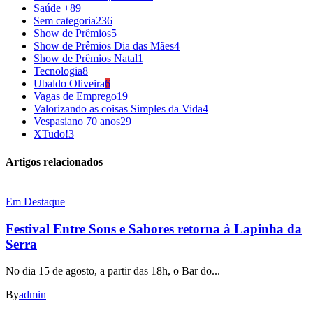
Saúde +
89
Sem categoria
236
Show de Prêmios
5
Show de Prêmios Dia das Mães
4
Show de Prêmios Natal
1
Tecnologia
8
Ubaldo Oliveira
6
Vagas de Emprego
19
Valorizando as coisas Simples da Vida
4
Vespasiano 70 anos
29
XTudo!
3
Artigos relacionados
Em Destaque
Festival Entre Sons e Sabores retorna à Lapinha da
Serra
No dia 15 de agosto, a partir das 18h, o Bar do...
By
admin