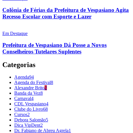
Colônia de Férias da Prefeitura de Vespasiano Agita
Recesso Escolar com Esporte e Lazer
Em Destaque
Prefeitura de Vespasiano Dá Posse a Novos
Conselheiros Tutelares Suplentes
Categorias
Agenda
94
Agenda do Festival
8
Alexandre Brito
2
Banda da Vez
8
Carnaval
4
CDL Vespasiano
4
Clube do Livro
68
Cursos
2
Debora Salomão
5
Dica VipDent
2
Dr. Fabiano de Abreu Agrela
1