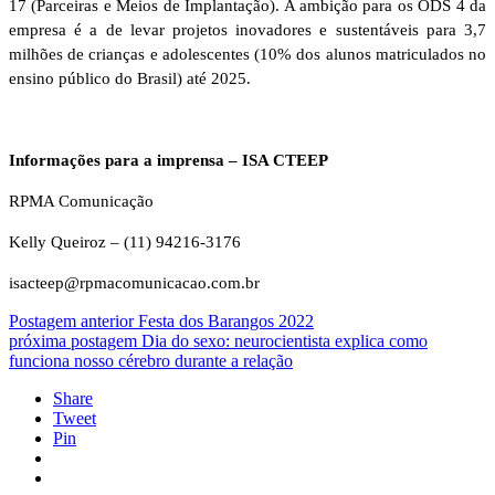
17 (Parceiras e Meios de Implantação). A ambição para os ODS 4 da
empresa é a de levar projetos inovadores e sustentáveis para 3,7
milhões de crianças e adolescentes (10% dos alunos matriculados no
ensino público do Brasil) até 2025.
Informações para a imprensa – ISA CTEEP
RPMA Comunicação
Kelly Queiroz – (11) 94216-3176
isacteep@rpmacomunicacao.com.br
Postagem anterior
Festa dos Barangos 2022
próxima postagem
Dia do sexo: neurocientista explica como
funciona nosso cérebro durante a relação
Share
Tweet
Pin