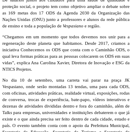
proteção social, o projeto tem como objetivo ampliar o debate sobre
as 169 metas dos 17 ODS da Agenda 2030 da Organização das
Nações Unidas (ONU) junto a professores e alunos da rede pública
de ensino e toda a população de
Vespasiano
e região.
“Chegamos em um momento que todos devemos nos unir para a
regeneração deste planeta que habitamos. Desde 2017, criamos a
iniciativa Conhecemos os ODS que conta com o Caminhão ODS, o
qual leva formas práticas para as pessoas colocarem os ODS em suas
vidas”, explica Ana Carolina Xavier, Diretora de Inovação e ESG da
NTICS Projetos.
No dia 10 de setembro, uma carreta vai parar na praça JK
Vespasiano, onde serão montadas 13 tendas, uma para cada ODS,
com oficinas, atividades práticas, realidade virtual, exposições, rodas
de conversa, trocas de experiência, bate-papo, vídeos interativos e
dezenas de atividades divididas dentro e fora do caminhão, além de
Talks para empresas, universidades e instituições debaterem o que já
existe e o que ainda precisa ser feito dentro de cada cidade, estado e
país. O evento também conta com o apoio da Prefeitura Municipal,
Secretaria de Educação, Secretaria de Turismo e Secretaria de