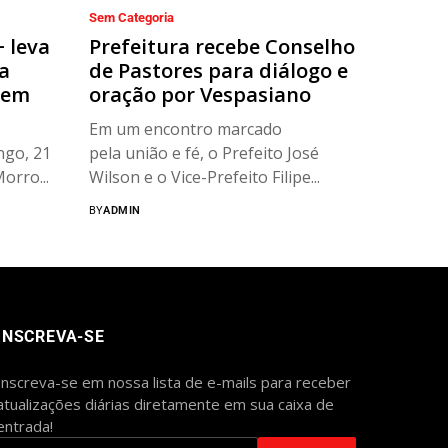
Sem Categoria
+ leva
Prefeitura recebe Conselho
a
de Pastores para diálogo e
 em
oração por Vespasiano
Em um encontro marcado
ngo, 21
pela união e fé, o Prefeito José
orro...
Wilson e o Vice-Prefeito Filipe...
BY
ADMIN
INSCREVA-SE
Inscreva-se em nossa lista de e-mails para receber
atualizações diárias diretamente em sua caixa de
entrada!