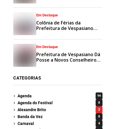
Municipais
Em Destaque
Colônia de Férias da
Prefeitura de Vespasiano
Agita Recesso Escolar com
Esporte e Lazer
Em Destaque
Prefeitura de Vespasiano Dá
Posse a Novos Conselheiros
Tutelares Suplentes
CATEGORIAS
Agenda
94
Agenda do Festival
8
Alexandre Brito
2
Banda da Vez
8
Carnaval
4