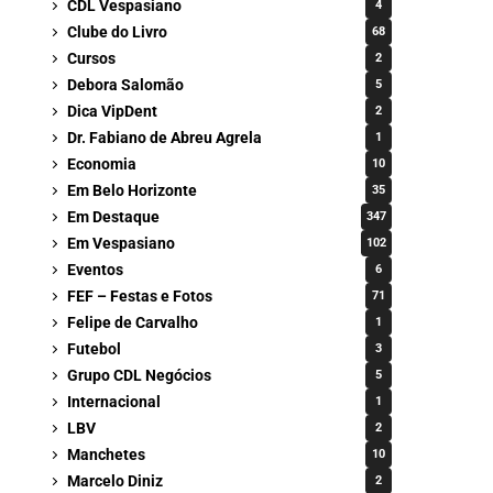
CDL Vespasiano
4
Clube do Livro
68
Cursos
2
Debora Salomão
5
Dica VipDent
2
Dr. Fabiano de Abreu Agrela
1
Economia
10
Em Belo Horizonte
35
Em Destaque
347
Em Vespasiano
102
Eventos
6
FEF – Festas e Fotos
71
Felipe de Carvalho
1
Futebol
3
Grupo CDL Negócios
5
Internacional
1
LBV
2
Manchetes
10
Marcelo Diniz
2