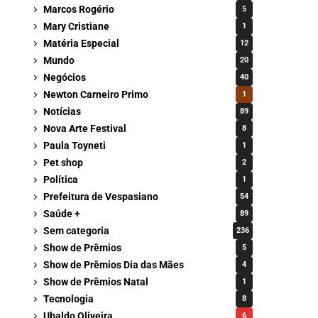
Marcos Rogério
5
Mary Cristiane
1
Matéria Especial
12
Mundo
20
Negócios
40
Newton Carneiro Primo
1
Notícias
89
Nova Arte Festival
8
Paula Toyneti
1
Pet shop
2
Política
1
Prefeitura de Vespasiano
54
Saúde +
89
Sem categoria
236
Show de Prêmios
5
Show de Prêmios Dia das Mães
4
Show de Prêmios Natal
1
Tecnologia
8
Ubaldo Oliveira
6