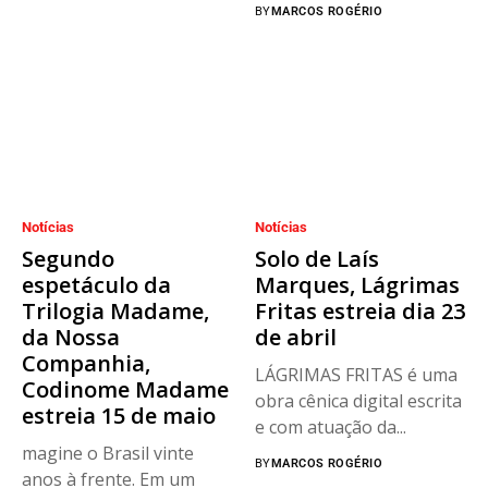
irregularidade no...
BY
MARCOS ROGÉRIO
Notícias
Notícias
Segundo
Solo de Laís
espetáculo da
Marques, Lágrimas
Trilogia Madame,
Fritas estreia dia 23
da Nossa
de abril
Companhia,
LÁGRIMAS FRITAS é uma
Codinome Madame
obra cênica digital escrita
estreia 15 de maio
e com atuação da...
magine o Brasil vinte
BY
MARCOS ROGÉRIO
anos à frente. Em um