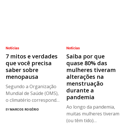
Notícias
Notícias
7 mitos e verdades
Saiba por que
que você precisa
quase 80% das
saber sobre
mulheres tiveram
menopausa
alterações na
menstruação
Segundo a Organização
durante a
Mundial de Saúde (OMS),
pandemia
o climatério corresponde
ao período...
Ao longo da pandemia,
BY
MARCOS ROGÉRIO
muitas mulheres tiveram
(ou têm tido)