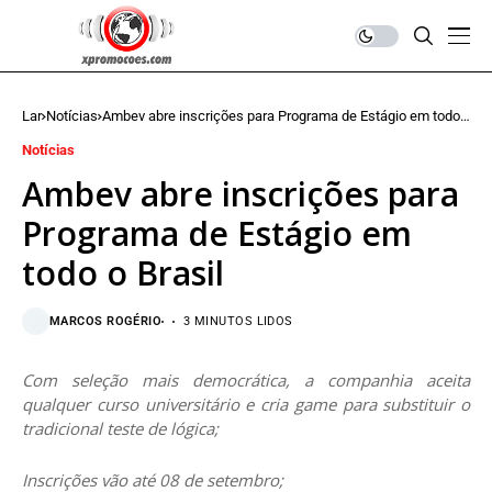
Lar
Notícias
Ambev abre inscrições para Programa de Estágio em todo
o Brasil
Notícias
Ambev abre inscrições para
Programa de Estágio em
todo o Brasil
MARCOS ROGÉRIO
3 MINUTOS LIDOS
Com seleção mais democrática, a companhia aceita
qualquer curso universitário e cria game para substituir o
tradicional teste de lógica;
Inscrições vão até 08 de setembro;