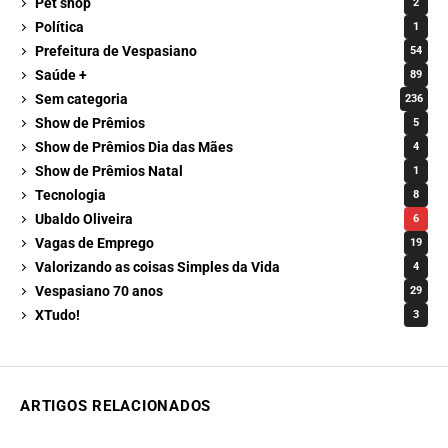
Pet shop
2
Política
1
Prefeitura de Vespasiano
54
Saúde +
89
Sem categoria
236
Show de Prêmios
5
Show de Prêmios Dia das Mães
4
Show de Prêmios Natal
1
Tecnologia
8
Ubaldo Oliveira
6
Vagas de Emprego
19
Valorizando as coisas Simples da Vida
4
Vespasiano 70 anos
29
XTudo!
3
ARTIGOS RELACIONADOS