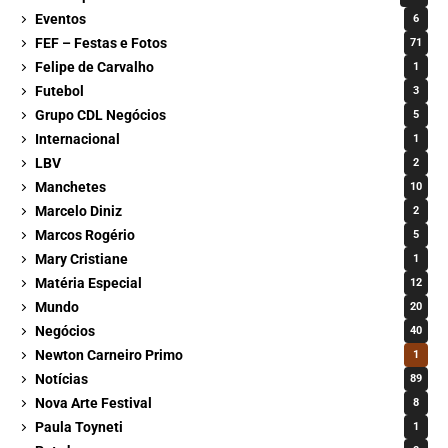
Eventos
6
FEF – Festas e Fotos
71
Felipe de Carvalho
1
Futebol
3
Grupo CDL Negócios
5
Internacional
1
LBV
2
Manchetes
10
Marcelo Diniz
2
Marcos Rogério
5
Mary Cristiane
1
Matéria Especial
12
Mundo
20
Negócios
40
Newton Carneiro Primo
1
Notícias
89
Nova Arte Festival
8
Paula Toyneti
1