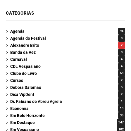
CATEGORIAS
Agenda
94
Agenda do Festival
8
Alexandre Brito
2
Banda da Vez
8
Carnaval
4
CDL Vespasiano
4
Clube do Livro
68
Cursos
2
Debora Salomão
5
Dica VipDent
2
Dr. Fabiano de Abreu Agrela
1
Economia
10
Em Belo Horizonte
35
Em Destaque
347
Em Vespasiano
102