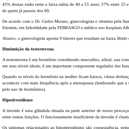
45% dessas estão entre a faixa etária de 40 a 55 anos; 37% entre 25 
de quem já passou dos 60.
De acordo com o Dr. Carlos Moraes, ginecologista e obstetra pela Sa
Einstein, em Infertilidade pela FEBRASGO e médico nos hospitais Alber
Abaixo, o ginecologista aponta 9 fatores que resultam na baixa libido
Diminuição da testosterona
A testosterona é um hormônio considerado masculino, afinal, sua con
em seus níveis ideais, é um importante componente regulador das fun
Quando os níveis do hormônio na mulher ficam baixos, várias disfunçõ
acontecer com mais frequência após a menopausa (lembrando que a te
pelo uso de hormônios).
Hipotireoidismo
A tireoide é uma glândula situada na parte anterior de nosso pescoç
entre outras funções. O funcionamento insuficiente da tireoide é cham
Os sintomas relacionados ao hipotireoidismo são consequência, princ