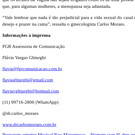
que, para algumas mulheres, a menopausa seja adiantada.
“Vale lembrar que nada é tão prejudicial para a vida sexual do casa
desejo e prazer na cama”, ressalta o ginecologista Carlos Moraes.
Informações à imprensa
FGR Assessoria de Comunicação
Flávia Vargas Ghiurghi
flavia@fgrcomunicacao.com.br
flaviaghiurghi@gmail.com
flaviavghiurghi@hotmail.com
(11) 99716-2800 (WhatsApp)
@dr.carlos_moraes
www.drcarlosmoraes.com.br
Postagem anterior
Musical Ney Matogrosso – Homem com H abre audiç