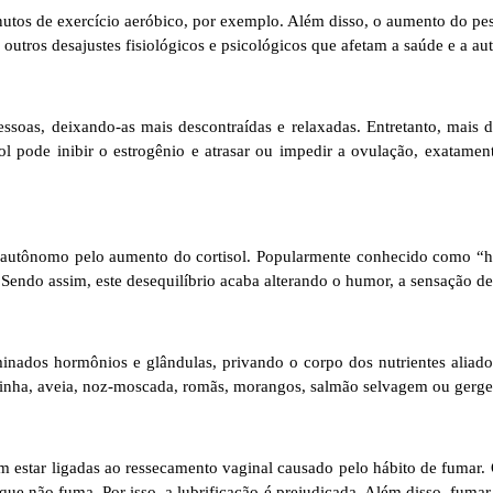
nutos de exercício aeróbico, por exemplo. Além disso, o aumento do pe
utros desajustes fisiológicos e psicológicos que afetam a saúde e a au
soas, deixando-as mais descontraídas e relaxadas. Entretanto, mais
ol pode inibir o estrogênio e atrasar ou impedir a ovulação, exatam
o autônomo pelo aumento do cortisol. Popularmente conhecido como “ho
Sendo assim, este desequilíbrio acaba alterando o humor, a sensação de
inados hormônios e glândulas, privando o corpo dos nutrientes aliad
olinha, aveia, noz-moscada, romãs, morangos, salmão selvagem ou gerg
 estar ligadas ao ressecamento vaginal causado pelo hábito de fumar. 
ue não fuma. Por isso, a lubrificação é prejudicada. Além disso, fuma