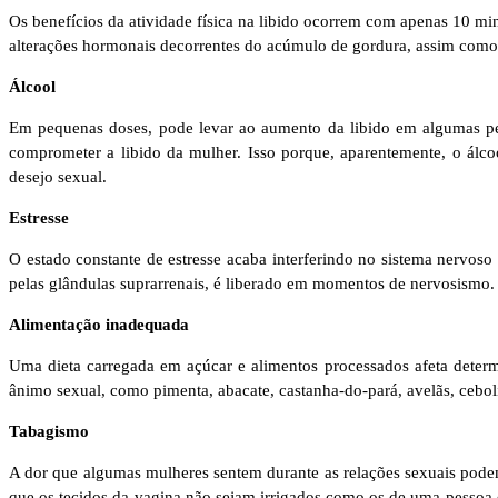
Os benefícios da atividade física na libido ocorrem com apenas 10 mi
alterações hormonais decorrentes do acúmulo de gordura, assim como o
Álcool
Em pequenas doses, pode levar ao aumento da libido em algumas pes
comprometer a libido da mulher. Isso porque, aparentemente, o álco
desejo sexual.
Estresse
O estado constante de estresse acaba interferindo no sistema nervos
pelas glândulas suprarrenais, é liberado em momentos de nervosismo. 
Alimentação inadequada
Uma dieta carregada em açúcar e alimentos processados afeta determ
ânimo sexual, como pimenta, abacate, castanha-do-pará, avelãs, ceb
Tabagismo
A dor que algumas mulheres sentem durante as relações sexuais podem
que os tecidos da vagina não sejam irrigados como os de uma pessoa q