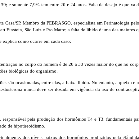
e 39; e somente 7,9% tem entre 20 e 24 anos. Falta de desejo é queixa
nta Casa/SP, Membro da FEBRASGO, especialista em Perinatologia pelo I
t Einstein, São Luiz e Pro Matre; a falta de libido é uma das maiores q
 e explica como ocorre em cada caso:
centração no corpo do homem é de 20 a 30 vezes maior do que no corpo
ções biológicas do organismo.
es são ocasionadas, entre elas, a baixa libido. No entanto, a queixa é
stosterona nunca deve ser dosada em vigência do uso de contraceptiv
o, responsável pela produção dos hormônios T4 e T3, fundamentais para
ado de hipotireoidismo.
ipalmente, dos níveis baixos dos hormônios produzidos pela glândula. 