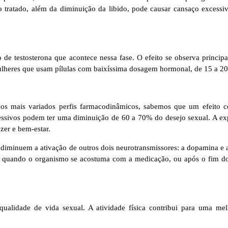
atado, além da diminuição da libido, pode causar cansaço excessivo,
o de testosterona que acontece nessa fase. O efeito se observa princi
lheres que usam pílulas com baixíssima dosagem hormonal, de 15 a 20 g
 os mais variados perfis farmacodinâmicos, sabemos que um efeito co
essivos podem ter uma diminuição de 60 a 70% do desejo sexual. A exp
zer e bem-estar.
diminuem a ativação de outros dois neurotransmissores: a dopamina e a n
ta quando o organismo se acostuma com a medicação, ou após o fim do
qualidade de vida sexual. A atividade física contribui para uma me