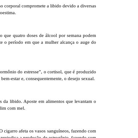
so corporal compromete a libido devido a diversas
toestima.
 do que quatro doses de álcool por semana podem
ente o período em que a mulher alcança o auge do
rmônio do estresse”, o cortisol, que é produzido
 bem-estar e, consequentemente, o desejo sexual.
os da libido. Aposte em alimentos que levantam o
elim com mel.
O cigarro afeta os vasos sanguíneos, fazendo com
r prejudica a produção de estrogênio, fazendo com